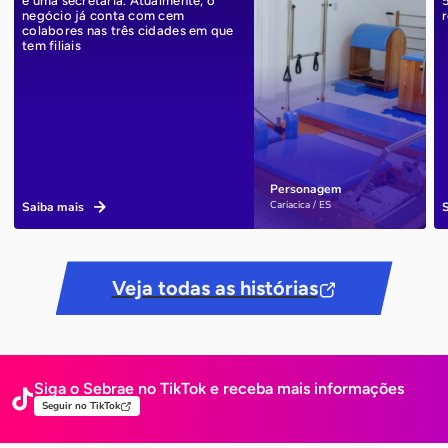
e uma secretária. Atualmente, o
negócio já conta com cem
r
colabores nas três cidades em que
tem filiais
Personagem
Cariacica / ES
Saiba mais
Veja todas as histórias
Siga o Sebrae no TikTok e receba mais
informações
Seguir no TikTok