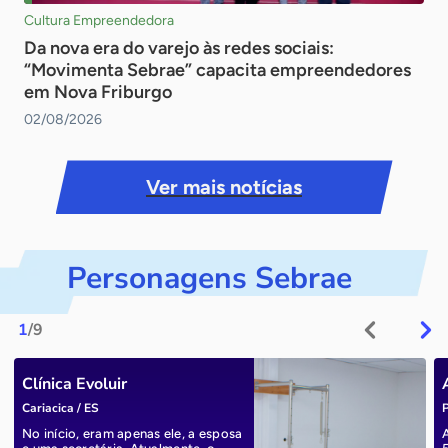
Cultura Empreendedora
Da nova era do varejo às redes sociais:
“Movimenta Sebrae” capacita empreendedores
em Nova Friburgo
02/08/2026
Ver mais notícias
Personagens Sebrae
1
/9
Clínica Evoluir
Cariacica / ES
P
No início, eram apenas ele, a esposa