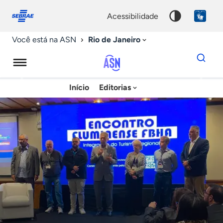
Fale
Acessibilidade
conosco
0
acessibilidade
9
Rio de Janeiro
Você está na ASN
Dados
para
busca
Agência
Início
Editorias
Palavra
Sebrae
chave
de
Notícias