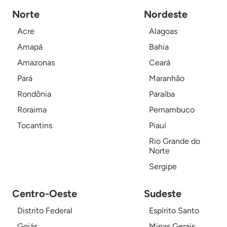
Norte
Nordeste
Acre
Alagoas
Amapá
Bahia
Amazonas
Ceará
Pará
Maranhão
Rondônia
Paraíba
Roraima
Pernambuco
Tocantins
Piauí
Rio Grande do
Norte
Sergipe
Centro-Oeste
Sudeste
Distrito Federal
Espírito Santo
Goiás
Minas Gerais