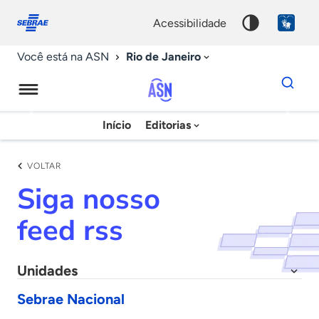
Fale
Acessibilidade
conosco
0
acessibilidade
9
Rio de Janeiro
Você está na ASN
Dados
para
busca
Agência
Início
Editorias
Palavra
Sebrae
chave
de
VOLTAR
Notícias
Siga nosso
feed rss
Unidades
Sebrae Nacional