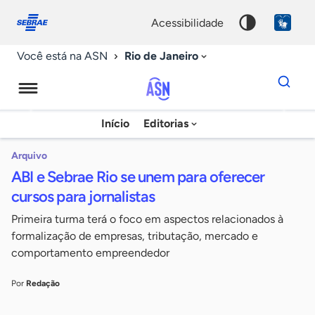
Fale
Acessibilidade
conosco
0
acessibilidade
9
Rio de Janeiro
Você está na ASN
Dados
para
busca
Agência
Início
Editorias
Palavra
Sebrae
chave
de
Arquivo
ABI e Sebrae Rio se unem para oferecer
Notícias
cursos para jornalistas
Primeira turma terá o foco em aspectos relacionados à
formalização de empresas, tributação, mercado e
comportamento empreendedor
Por
Redação