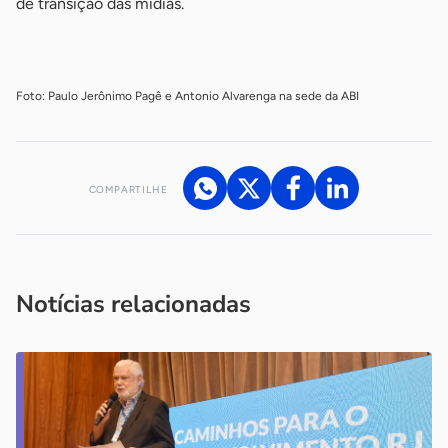
de transição das mídias.
-
Foto: Paulo Jerônimo Pagê e Antonio Alvarenga na sede da ABI
COMPARTILHE
Acesse nossos canais de atendimento
Ficou com alguma dúvida?
.
Se
você é um profissional da imprensa, entre em contato pelo
imprensa@sebrae.com.br
fale com a ASN em cada UF
ou
Notícias relacionadas