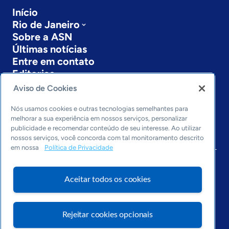
Início
Rio de Janeiro
Sobre a ASN
Últimas notícias
Entre em contato
Editorias
Aviso de Cookies
Economia & Política
Inovação & Tecnologia
Nós usamos cookies e outras tecnologias semelhantes para
Cultura empreendedora
melhorar a sua experiência em nossos serviços, personalizar
publicidade e recomendar conteúdo de seu interesse. Ao utilizar
Dados
nossos serviços, você concorda com tal monitoramento descrito
Arquivo
em nossa
Política de Privacidade
Aceitar todos os cookies
Rejeitar cookies opcionais