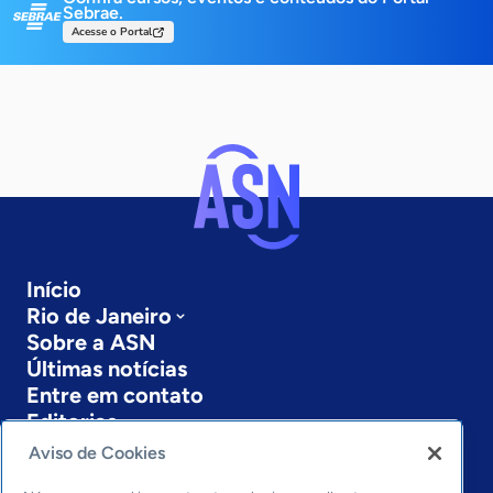
Sebrae.
Acesse o Portal
Início
Rio de Janeiro
Sobre a ASN
Últimas notícias
Entre em contato
Editorias
Aviso de Cookies
Economia & Política
Inovação & Tecnologia