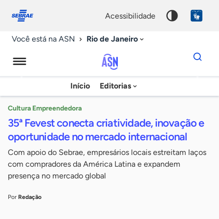
Fale
Acessibilidade
conosco
0
acessibilidade
9
Rio de Janeiro
Você está na ASN
Dados
para
busca
Agência
Início
Editorias
Palavra
Sebrae
chave
de
Cultura Empreendedora
35ª Fevest conecta criatividade, inovação e
Notícias
oportunidade no mercado internacional
Com apoio do Sebrae, empresários locais estreitam laços
com compradores da América Latina e expandem
presença no mercado global
Por
Redação