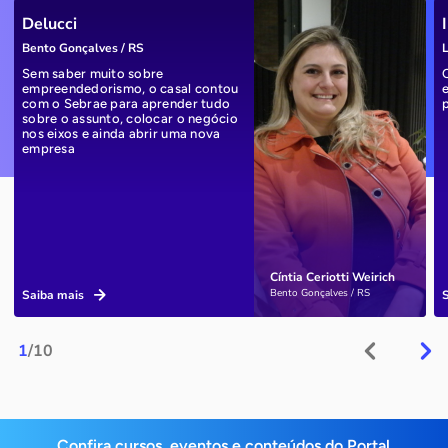
Delucci
Bento Gonçalves / RS
L
Sem saber muito sobre
empreendedorismo, o casal contou
com o Sebrae para aprender tudo
sobre o assunto, colocar o negócio
nos eixos e ainda abrir uma nova
empresa
Cíntia Ceriotti Weirich
Bento Gonçalves / RS
Saiba mais
1
/10
Confira cursos, eventos e conteúdos do Portal