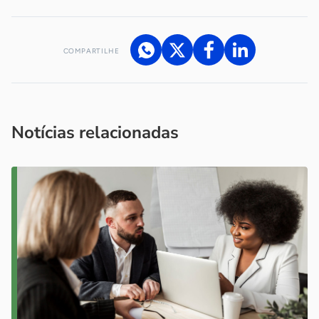
COMPARTILHE
Acesse nossos canais de atendimento
Ficou com alguma dúvida?
.
Se
você é um profissional da imprensa, entre em contato pelo
imprensa@sebrae.com.br
fale com a ASN em cada UF
ou
Notícias relacionadas