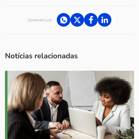
COMPARTILHE
Acesse nossos canais de atendimento
Ficou com alguma dúvida?
.
Se
você é um profissional da imprensa, entre em contato pelo
imprensa@sebrae.com.br
fale com a ASN em cada UF
ou
Notícias relacionadas