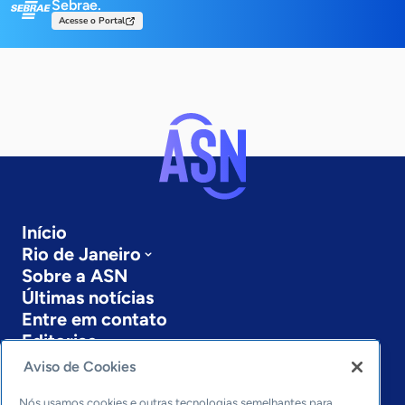
Sebrae.
Acesse o Portal
Início
Rio de Janeiro
Sobre a ASN
Últimas notícias
Entre em contato
Editorias
Aviso de Cookies
Economia & Política
Inovação & Tecnologia
Nós usamos cookies e outras tecnologias semelhantes para