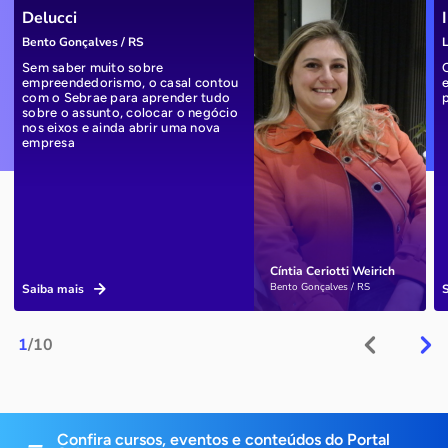
Delucci
Bento Gonçalves / RS
L
Sem saber muito sobre
empreendedorismo, o casal contou
com o Sebrae para aprender tudo
sobre o assunto, colocar o negócio
nos eixos e ainda abrir uma nova
empresa
Cíntia Ceriotti Weirich
Bento Gonçalves / RS
Saiba mais
1
/10
Confira cursos, eventos e conteúdos do Portal