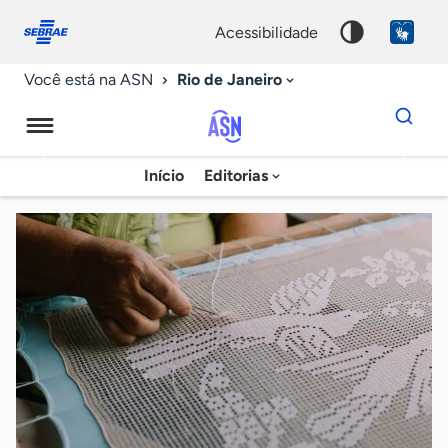
Fale
Acessibilidade
conosco
0
acessibilidade
9
Rio de Janeiro
Você está na ASN
Dados
para
busca
Agência
Início
Editorias
Palavra
Sebrae
chave
de
Notícias