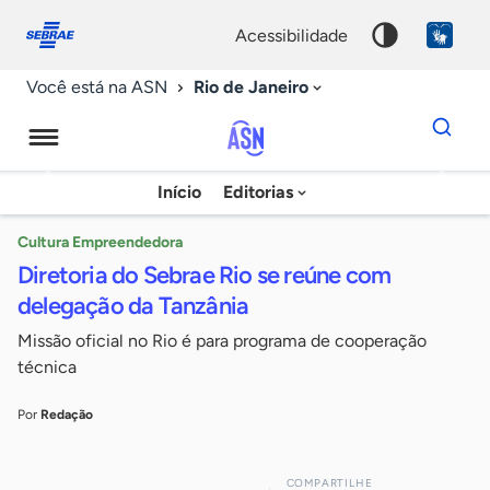
Fale
Acessibilidade
conosco
0
acessibilidade
9
Rio de Janeiro
Você está na ASN
Dados
para
busca
Agência
Início
Editorias
Palavra
Sebrae
chave
de
Cultura Empreendedora
Diretoria do Sebrae Rio se reúne com
Notícias
delegação da Tanzânia
Missão oficial no Rio é para programa de cooperação
técnica
Por
Redação
COMPARTILHE