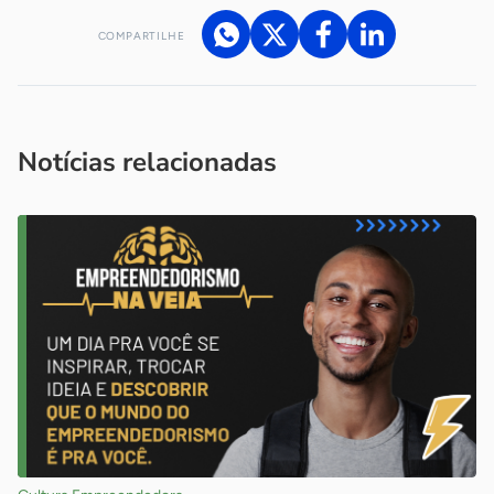
COMPARTILHE
Acesse nossos canais de atendimento
Ficou com alguma dúvida?
.
Se
você é um profissional da imprensa, entre em contato pelo
imprensa@sebrae.com.br
fale com a ASN em cada UF
ou
Notícias relacionadas