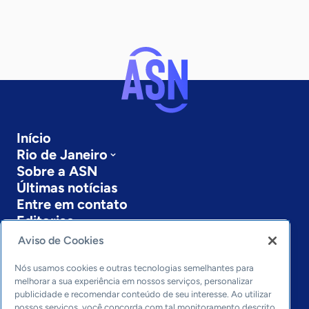
Início
Rio de Janeiro
Sobre a ASN
Últimas notícias
Entre em contato
Editorias
Aviso de Cookies
Economia & Política
Inovação & Tecnologia
Nós usamos cookies e outras tecnologias semelhantes para
Cultura empreendedora
melhorar a sua experiência em nossos serviços, personalizar
publicidade e recomendar conteúdo de seu interesse. Ao utilizar
Dados
nossos serviços, você concorda com tal monitoramento descrito