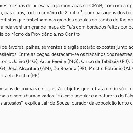
ores mostras de artesanato já montadas no CRAB, com um ampl
ém, das obras, todo o cenário de 2 mil m², com paisagens dos bi
artistas que trabalham nas grandes escolas de samba do Rio de
te ainda verá um grande mapa do País com bordados feitos por b
 do Morro da Providência, no Centro.
 de árvores, palhas, sementes e argila estarão expostas junto a
asileiros. Entre as peças, destacam-se os trabalhos dos mestres
tonio Julião (MG), Artur Pereira (MG), Chico da Tabibuia (RJ),
), José Alcântara (AM), Zé Bezerra (PE), Mestre Petrônio (AL)
Lafaete Rocha (PR).
 sons de animais e rios, estão objetos que retratam não só o 
is e seres humanizados. “É a arte popular e a natureza do País
os artesãos”, explica Jair de Souza, curador da exposição junto