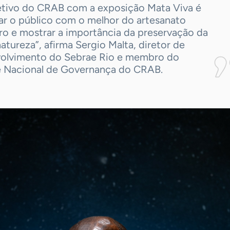
etivo do CRAB com a exposição Mata Viva é
ar o público com o melhor do artesanato
iro e mostrar a importância da preservação da
atureza”, afirma Sergio Malta, diretor de
olvimento do Sebrae Rio e membro do
 Nacional de Governança do CRAB.