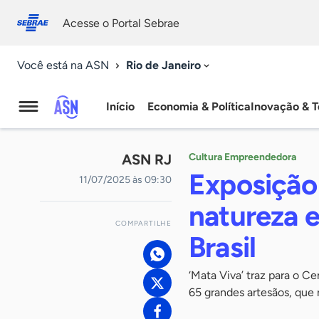
Fale
Acessibilidade
conosco
0
Acesse o Portal Sebrae
9
Rio de Janeiro
Você está na ASN
Início
Economia & Política
Inovação & T
Agência
Sebrae
ASN RJ
Cultura Empreendedora
de
Exposição
11/07/2025 às 09:30
Notícias
natureza 
COMPARTILHE
Brasil
‘Mata Viva’ traz para o C
65 grandes artesãos, que 