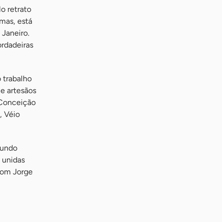
o retrato
omas, está
 Janeiro.
ordadeiras
o trabalho
 e artesãos
 Conceição
, Véio
mundo
 unidas
 com Jorge