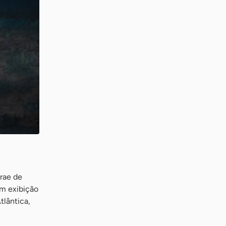
brae de
em exibição
tlântica,