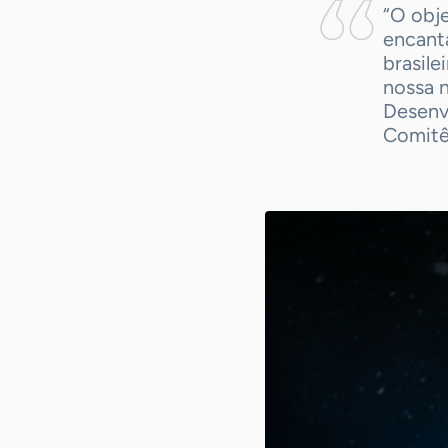
“O obj
encant
brasile
nossa n
Desenv
Comitê