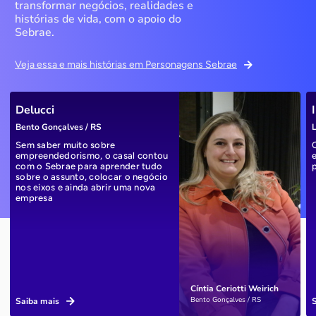
transformar negócios, realidades e
histórias de vida, com o apoio do
Sebrae.
Veja essa e mais histórias em Personagens Sebrae
Delucci
Bento Gonçalves / RS
L
Sem saber muito sobre
empreendedorismo, o casal contou
com o Sebrae para aprender tudo
sobre o assunto, colocar o negócio
nos eixos e ainda abrir uma nova
empresa
Cíntia Ceriotti Weirich
Bento Gonçalves / RS
Saiba mais