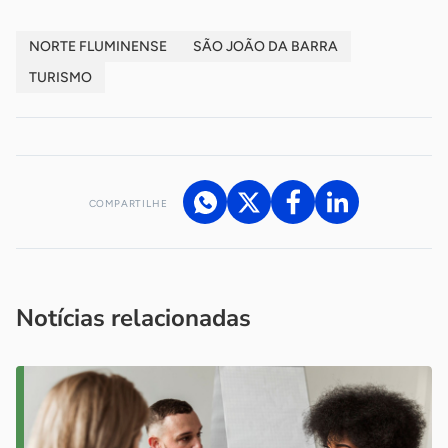
NORTE FLUMINENSE
SÃO JOÃO DA BARRA
TURISMO
COMPARTILHE
Acesse nossos canais de atendimento
Ficou com alguma dúvida?
.
Se
você é um profissional da imprensa, entre em contato pelo
imprensa@sebrae.com.br
fale com a ASN em cada UF
ou
Notícias relacionadas