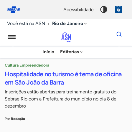
Fale
Acessibilidade
conosco
0
acessibilidade
9
Rio de Janeiro
Você está na ASN
Dados
para
busca
Agência
Início
Editorias
Palavra
Sebrae
chave
de
Cultura Empreendedora
Hospitalidade no turismo é tema de oficina
Notícias
em São João da Barra
Inscrições estão abertas para treinamento gratuito do
Sebrae Rio com a Prefeitura do município no dia 8 de
dezembro
Por
Redação