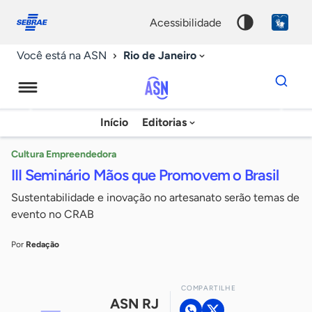
Fale
Acessibilidade
conosco
0
acessibilidade
9
Rio de Janeiro
Você está na ASN
Dados
para
busca
Agência
Início
Editorias
Palavra
Sebrae
chave
de
Cultura Empreendedora
III Seminário Mãos que Promovem o Brasil
Notícias
Sustentabilidade e inovação no artesanato serão temas de
evento no CRAB
Por
Redação
COMPARTILHE
ASN RJ