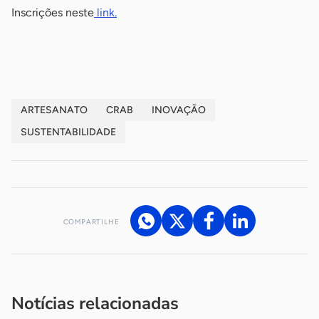
Inscrições neste
link.
-
ARTESANATO
CRAB
INOVAÇÃO
SUSTENTABILIDADE
COMPARTILHE
Acesse nossos canais de atendimento
Ficou com alguma dúvida?
.
Se
você é um profissional da imprensa, entre em contato pelo
imprensa@sebrae.com.br
fale com a ASN em cada UF
ou
Notícias relacionadas