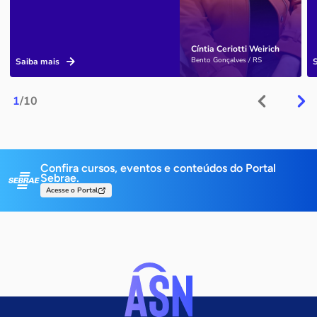
Cíntia Ceriotti Weirich
Bento Gonçalves / RS
Saiba mais
1
/10
Confira cursos, eventos e conteúdos do Portal
Sebrae.
Acesse o Portal