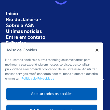
Início
Rio de Janeiro
Sobre a ASN
Últimas notícias
Entre em contato
Editorias
Aviso de Cookies
Economia & Política
Inovação & Tecnologia
Nós usamos cookies e outras tecnologias semelhantes para
Cultura empreendedora
melhorar a sua experiência em nossos serviços, personalizar
publicidade e recomendar conteúdo de seu interesse. Ao utilizar
Dados
nossos serviços, você concorda com tal monitoramento descrito
Arquivo
em nossa
Política de Privacidade
Aceitar todos os cookies