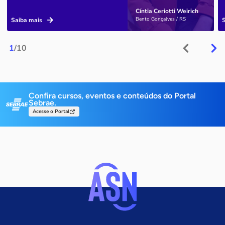
Cíntia Ceriotti Weirich
Bento Gonçalves / RS
Saiba mais
1
/10
Confira cursos, eventos e conteúdos do Portal
Sebrae.
Acesse o Portal