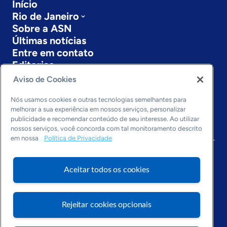
Início
Rio de Janeiro
Sobre a ASN
Últimas notícias
Entre em contato
Editorias
Aviso de Cookies
Economia & Política
Inovação & Tecnologia
Nós usamos cookies e outras tecnologias semelhantes para
Cultura empreendedora
melhorar a sua experiência em nossos serviços, personalizar
publicidade e recomendar conteúdo de seu interesse. Ao utilizar
Dados
nossos serviços, você concorda com tal monitoramento descrito
Arquivo
em nossa
Política de Privacidade
Aceitar todos os cookies
Rejeitar cookies opcionais