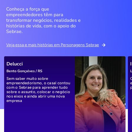
Conheça a força que
empreendedores têm para
transformar negócios, realidades e
histórias de vida, com o apoio do
Sebrae.
Veja essa e mais histórias em Personagens Sebrae
Delucci
Bento Gonçalves / RS
L
Sem saber muito sobre
empreendedorismo, o casal contou
com o Sebrae para aprender tudo
sobre o assunto, colocar o negócio
nos eixos e ainda abrir uma nova
empresa