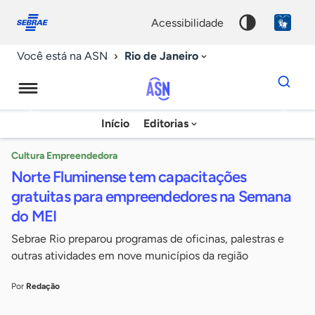
Fale
Acessibilidade
conosco
0
acessibilidade
9
Rio de Janeiro
Você está na ASN
Dados
para
busca
Agência
Início
Editorias
Palavra
Sebrae
chave
de
Cultura Empreendedora
Norte Fluminense tem capacitações
Notícias
gratuitas para empreendedores na Semana
do MEI
Sebrae Rio preparou programas de oficinas, palestras e
outras atividades em nove municípios da região
Por
Redação