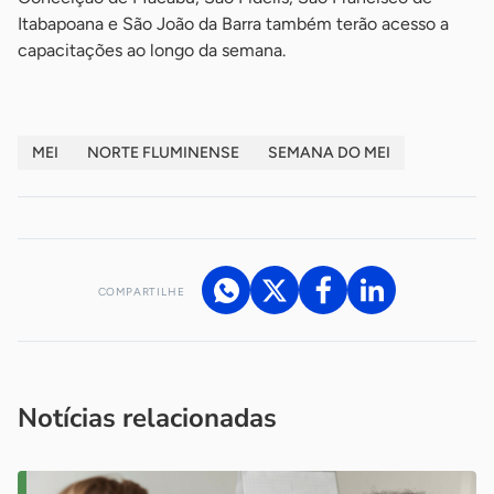
Itabapoana e São João da Barra também terão acesso a
capacitações ao longo da semana.
MEI
NORTE FLUMINENSE
SEMANA DO MEI
COMPARTILHE
Acesse nossos canais de atendimento
Ficou com alguma dúvida?
.
Se
você é um profissional da imprensa, entre em contato pelo
imprensa@sebrae.com.br
fale com a ASN em cada UF
ou
Notícias relacionadas