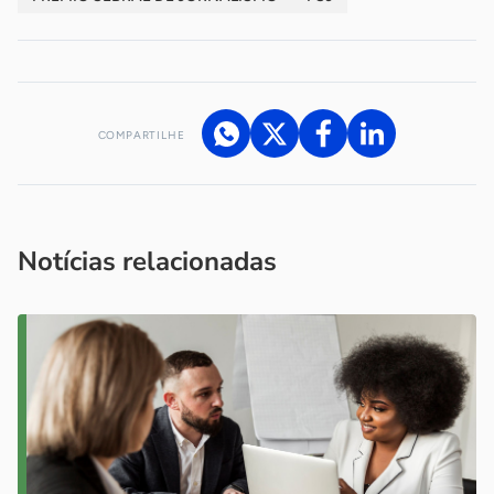
COMPARTILHE
Acesse nossos canais de atendimento
Ficou com alguma dúvida?
.
Se
você é um profissional da imprensa, entre em contato pelo
imprensa@sebrae.com.br
fale com a ASN em cada UF
ou
Notícias relacionadas