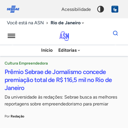
Fale
Acessibilidade
conosco
0
acessibilidade
9
Rio de Janeiro
Você está na ASN
Dados
para
busca
Agência
Início
Editorias
Palavra
Sebrae
chave
de
Cultura Empreendedora
Prêmio Sebrae de Jornalismo concede
Notícias
premiação total de R$ 116,5 mil no Rio de
Janeiro
Da universidade às redações: Sebrae busca as melhores
reportagens sobre empreendedorismo para premiar
Por
Redação