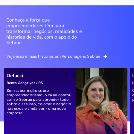
Conheça a força que
empreendedores têm para
transformar negócios, realidades e
histórias de vida, com o apoio do
Sebrae.
Veja essa e mais histórias em Personagens Sebrae
Delucci
Bento Gonçalves / RS
L
Sem saber muito sobre
empreendedorismo, o casal contou
com o Sebrae para aprender tudo
sobre o assunto, colocar o negócio
nos eixos e ainda abrir uma nova
empresa