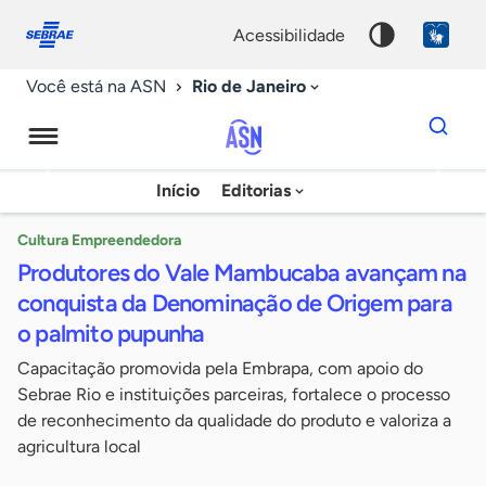
Fale
Acessibilidade
conosco
0
acessibilidade
9
Rio de Janeiro
Você está na ASN
Dados
para
busca
Agência
Início
Editorias
Palavra
Sebrae
chave
de
Cultura Empreendedora
Produtores do Vale Mambucaba avançam na
Notícias
conquista da Denominação de Origem para
o palmito pupunha
Capacitação promovida pela Embrapa, com apoio do
Sebrae Rio e instituições parceiras, fortalece o processo
de reconhecimento da qualidade do produto e valoriza a
agricultura local