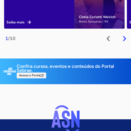
Cíntia Ceriotti Weirich
Bento Gonçalves / RS
Saiba mais
1
/10
Confira cursos, eventos e conteúdos do Portal
Sebrae.
Acesse o Portal