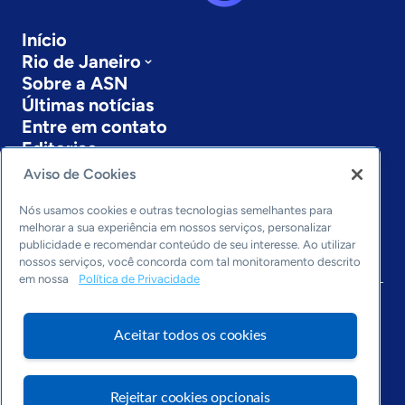
Início
Rio de Janeiro
Sobre a ASN
Últimas notícias
Entre em contato
Editorias
Aviso de Cookies
Economia & Política
Inovação & Tecnologia
Nós usamos cookies e outras tecnologias semelhantes para
Cultura empreendedora
melhorar a sua experiência em nossos serviços, personalizar
publicidade e recomendar conteúdo de seu interesse. Ao utilizar
Dados
nossos serviços, você concorda com tal monitoramento descrito
Arquivo
em nossa
Política de Privacidade
Aceitar todos os cookies
Rejeitar cookies opcionais