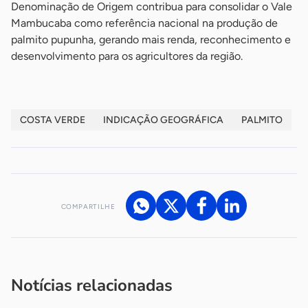
Denominação de Origem contribua para consolidar o Vale
Mambucaba como referência nacional na produção de
palmito pupunha, gerando mais renda, reconhecimento e
desenvolvimento para os agricultores da região.
COSTA VERDE
INDICAÇÃO GEOGRÁFICA
PALMITO
COMPARTILHE
Acesse nossos canais de atendimento
Ficou com alguma dúvida?
.
Se
você é um profissional da imprensa, entre em contato pelo
imprensa@sebrae.com.br
fale com a ASN em cada UF
ou
Notícias relacionadas