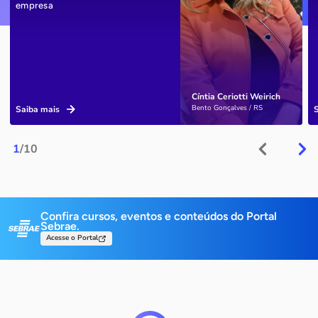
empresa
Cíntia Ceriotti Weirich
Bento Gonçalves / RS
Saiba mais
1
/10
Confira cursos, eventos e conteúdos do Portal
Sebrae.
Acesse o Portal