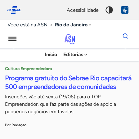
Fale
Acessibilidade
conosco
0
acessibilidade
9
Rio de Janeiro
Você está na ASN
Dados
para
busca
Agência
Início
Editorias
Palavra
Sebrae
chave
de
Cultura Empreendedora
Programa gratuito do Sebrae Rio capacitará
Notícias
500 empreendedores de comunidades
Inscrições vão até sexta (19/06) para o TOP
Empreendedor, que faz parte das ações de apoio a
pequenos negócios em favelas
Por
Redação