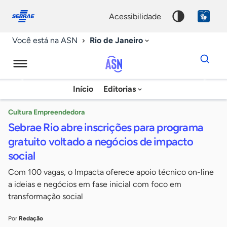
Fale
Acessibilidade
conosco
0
acessibilidade
9
Rio de Janeiro
Você está na ASN
Dados
para
busca
Agência
Início
Editorias
Palavra
Sebrae
chave
de
Cultura Empreendedora
Sebrae Rio abre inscrições para programa
Notícias
gratuito voltado a negócios de impacto
social
Com 100 vagas, o Impacta oferece apoio técnico on-line
a ideias e negócios em fase inicial com foco em
transformação social
Por
Redação