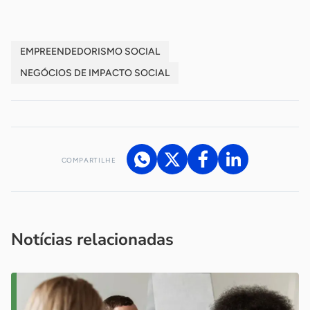
EMPREENDEDORISMO SOCIAL
NEGÓCIOS DE IMPACTO SOCIAL
COMPARTILHE
Acesse nossos canais de atendimento
Ficou com alguma dúvida?
.
Se
você é um profissional da imprensa, entre em contato pelo
imprensa@sebrae.com.br
fale com a ASN em cada UF
ou
Notícias relacionadas