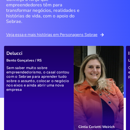
empreendedores têm para
transformar negócios, realidades e
histórias de vida, com o apoio do
Sebrae.
Veja essa e mais histórias em Personagens Sebrae
Delucci
Bento Gonçalves / RS
L
Sem saber muito sobre
empreendedorismo, o casal contou
com o Sebrae para aprender tudo
sobre o assunto, colocar o negócio
nos eixos e ainda abrir uma nova
empresa
Cíntia Ceriotti Weirich