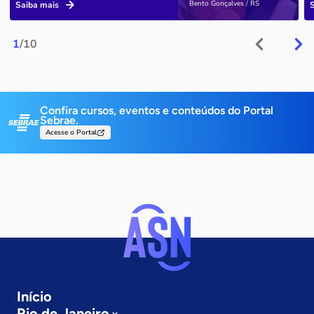
Bento Gonçalves / RS
Saiba mais
1
/10
Confira cursos, eventos e conteúdos do Portal
Sebrae.
Acesse o Portal
Início
Rio de Janeiro