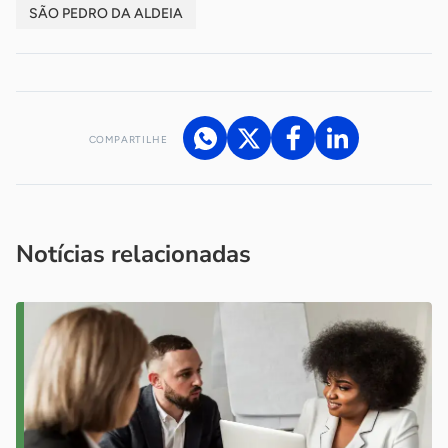
SÃO PEDRO DA ALDEIA
COMPARTILHE
Acesse nossos canais de atendimento
Ficou com alguma dúvida?
.
Se
você é um profissional da imprensa, entre em contato pelo
imprensa@sebrae.com.br
fale com a ASN em cada UF
ou
Notícias relacionadas