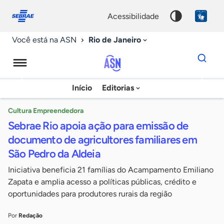
Fale
Acessibilidade
conosco
0
acessibilidade
9
Rio de Janeiro
Você está na ASN
Dados
para
busca
Agência
Início
Editorias
Palavra
Sebrae
chave
de
Cultura Empreendedora
Sebrae Rio apoia ação para emissão de
Notícias
documento de agricultores familiares em
São Pedro da Aldeia
Iniciativa beneficia 21 famílias do Acampamento Emiliano
Zapata e amplia acesso a políticas públicas, crédito e
oportunidades para produtores rurais da região
Por
Redação