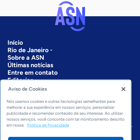
Início
Rio de Janeiro
Sobre a ASN
Últimas notícias
Entre em contato
Editorias
Aviso de Cookies
Economia & Política
Inovação & Tecnologia
Nós usamos cookies e outras tecnologias semelhantes para
Cultura empreendedora
melhorar a sua experiência em nossos serviços, personalizar
publicidade e recomendar conteúdo de seu interesse. Ao utilizar
Dados
nossos serviços, você concorda com tal monitoramento descrito
Arquivo
em nossa
Política de Privacidade