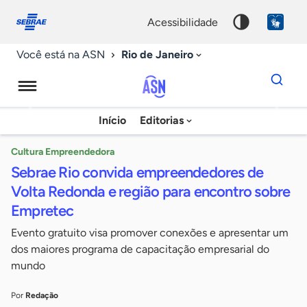
Fale
Acessibilidade
conosco
0
acessibilidade
9
Rio de Janeiro
Você está na ASN
Dados
para
busca
Agência
Início
Editorias
Palavra
Sebrae
chave
de
Cultura Empreendedora
Sebrae Rio convida empreendedores de
Notícias
Volta Redonda e região para encontro sobre
Empretec
Evento gratuito visa promover conexões e apresentar um
dos maiores programa de capacitação empresarial do
mundo
Por
Redação