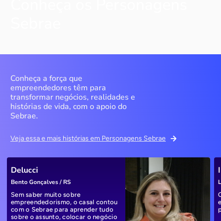
Conheça os Personagens
Sebrae
Conheça a força que
empreendedores têm para
transformar negócios, realidades e
histórias de vida, com o apoio do
Sebrae.
Veja essa e mais histórias em Personagens Sebrae
Delucci
Bento Gonçalves / RS
L
Sem saber muito sobre
empreendedorismo, o casal contou
com o Sebrae para aprender tudo
sobre o assunto, colocar o negócio