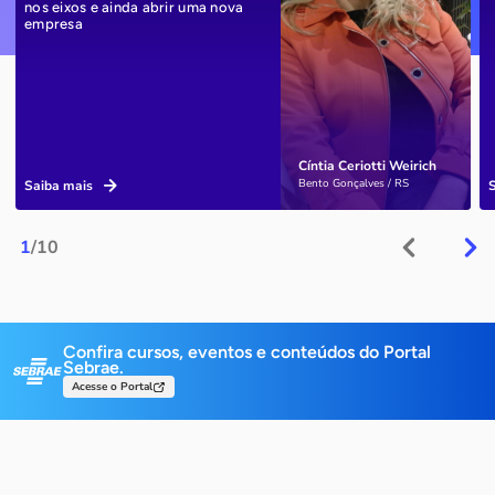
nos eixos e ainda abrir uma nova
empresa
Cíntia Ceriotti Weirich
Bento Gonçalves / RS
Saiba mais
1
/10
Confira cursos, eventos e conteúdos do Portal
Sebrae.
Acesse o Portal