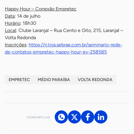
Happy Hour – Conexão Empretec
Data
: 14 de julho
Horário
: 18h30
Local
: Clube Laranjal – Rua Cento e Oito, 215, Laranjal –
Volta Redonda
Inscrições
:
https://rj.loja.sebrae.com.br/seminario-rede-
de-contatos-empretec-happy-hour-ev-258585
EMPRETEC
MÉDIO PARAÍBA
VOLTA REDONDA
COMPARTILHE
Acesse nossos canais de atendimento
Ficou com alguma dúvida?
.
Se