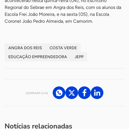
acontecerão nesta quinta-feira (04), no Escritório
Regional do Sebrae em Angra dos Reis, com os alunos da
Escola Frei João Moreira, e na sexta (05), na Escola
Coronel João Pedro Almeida, em Camorim.
ANGRA DOS REIS
COSTA VERDE
EDUCAÇÃO EMPREENDEDORA
JEPP
COMPARTILHE
Acesse nossos canais de atendimento
Ficou com alguma dúvida?
.
Se
você é um profissional da imprensa, entre em contato pelo
imprensa@sebrae.com.br
fale com a ASN em cada UF
ou
Notícias relacionadas