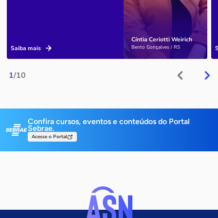
Cíntia Ceriotti Weirich
Bento Gonçalves / RS
Saiba mais
1
/10
Confira cursos, eventos e conteúdos do Portal
Sebrae.
Acesse o Portal