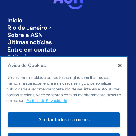
Início
Rio de Janeiro
Sobre a ASN
Últimas notícias
Entre em contato
Editorias
Aviso de Cookies
Economia & Política
Inovação & Tecnologia
Nós usamos cookies e outras tecnologias semelhantes para
Cultura empreendedora
melhorar a sua experiência em nossos serviços, personalizar
publicidade e recomendar conteúdo de seu interesse. Ao utilizar
Dados
nossos serviços, você concorda com tal monitoramento descrito
Arquivo
em nossa
Política de Privacidade
Aceitar todos os cookies