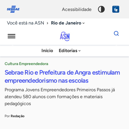
Fale
Acessibilidade
conosco
0
acessibilidade
9
Rio de Janeiro
Você está na ASN
Dados
para
busca
Agência
Início
Editorias
Palavra
Sebrae
chave
de
Cultura Empreendedora
Sebrae Rio e Prefeitura de Angra estimulam
Notícias
empreendedorismo nas escolas
Programa Jovens Empreendedores Primeiros Passos já
atendeu 580 alunos com formações e materiais
pedagógicos
Por
Redação