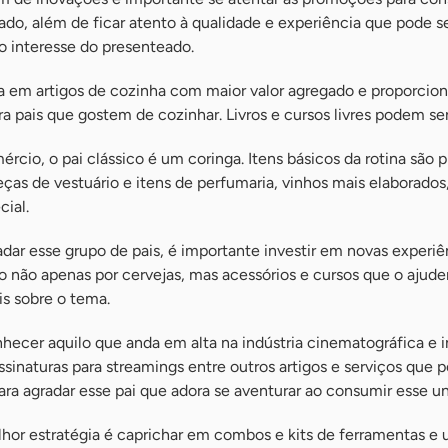
do, além de ficar atento à qualidade e experiência que pode s
 interesse do presenteado.
ta em artigos de cozinha com maior valor agregado e proporcio
ra pais que gostem de cozinhar. Livros e cursos livres podem se
rcio, o pai clássico é um coringa. Itens básicos da rotina são p
ças de vestuário e itens de perfumaria, vinhos mais elaborados
ial.
adar esse grupo de pais, é importante investir em novas experiê
o não apenas por cervejas, mas acessórios e cursos que o ajud
is sobre o tema.
ecer aquilo que anda em alta na indústria cinematográfica e i
ssinaturas para streamings entre outros artigos e serviços que 
ara agradar esse pai que adora se aventurar ao consumir esse un
hor estratégia é caprichar em combos e kits de ferramentas e u