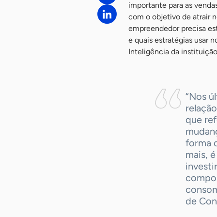
importante para as vendas.
com o objetivo de atrair n
empreendedor precisa est
e quais estratégias usar 
Inteligência da instituição
“Nos ú
relação
que ref
mudanç
forma d
mais, é
investi
compor
consom
de Con