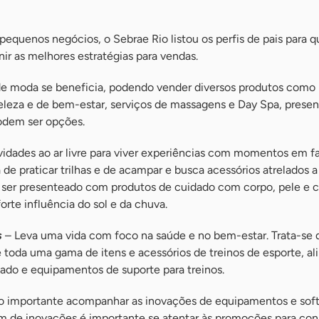
 pequenos negócios, o Sebrae Rio listou os perfis de pais para q
r as melhores estratégias para vendas.
de moda se beneficia, podendo vender diversos produtos como 
beleza e de bem-estar, serviços de massagens e Day Spa, pres
odem ser opções.
vidades ao ar livre para viver experiências com momentos em fa
de praticar trilhas e de acampar e busca acessórios atrelados a
ser presenteado com produtos de cuidado com corpo, pele e c
orte influência do sol e da chuva.
s
– Leva uma vida com foco na saúde e no bem-estar. Trata-se
e toda uma gama de itens e acessórios de treinos de esporte, a
uado e equipamentos de suporte para treinos.
o importante acompanhar as inovações de equipamentos e sof
 de inovações é importante se atentar às promoções para con