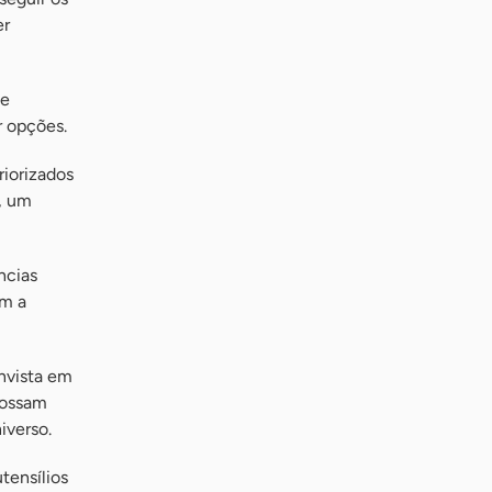
er
ne
r opções.
riorizados
, um
ncias
em a
nvista em
possam
iverso.
tensílios