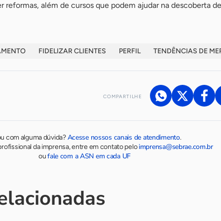
er reformas, além de cursos que podem ajudar na descoberta de
AMENTO
FIDELIZAR CLIENTES
PERFIL
TENDÊNCIAS DE M
COMPARTILHE
Acesse nossos canais de atendimento
ou com alguma dúvida?
.
imprensa@sebrae.com.br
rofissional da imprensa, entre em contato pelo
fale com a ASN em cada UF
ou
relacionadas