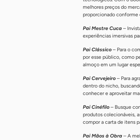
melhores preços do merca
proporcionado conforme o
Pai Mestre Cuca
– Invis
experiências imersivas pa
Pai Clássico
– Para o comé
por esse público, como pe
almoço em um lugar espec
Pai Cervejeiro
– Para agr
dentro do nicho, buscand
conhecer e aproveitar ma
Pai Cinéfilo
– Busque conh
produtos colecionáveis, a
compor a carta de itens p
Pai Mãos à Obra
– A mel