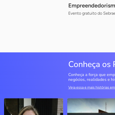
Empreendedorismo
Evento gratuito do Sebrae
Conheça os 
Conheça a força que emp
negócios, realidades e hi
Veja essa e mais histórias 
Delucci
Infoecia Software
Ltda
Bento Gonçalves / RS