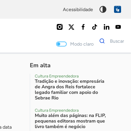
acessibilidade
Dados
Buscar
para
Modo claro
busca
Palavra
chave
Em alta
Cultura Empreendedora
Tradição e inovação: empresária
de Angra dos Reis fortalece
legado familiar com apoio do
Sebrae Rio
Cultura Empreendedora
Muito além das páginas: na FLIP,
pequenas editoras mostram que
livro também é negócio
a data