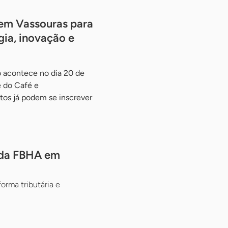
em Vassouras para
ia, inovação e
o acontece no dia 20 de
e do Café e
os já podem se inscrever
 da FBHA em
orma tributária e