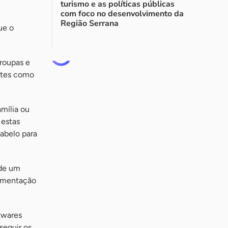
turismo e as políticas públicas
com foco no desenvolvimento da
Região Serrana
ue o
roupas e
entes como
mília ou
 estas
abelo para
 de um
limentação
twares
seguir os