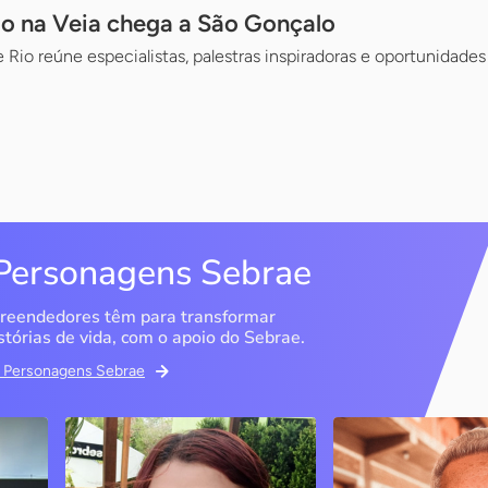
 na Veia chega a São Gonçalo
 Rio reúne especialistas, palestras inspiradoras e oportunidade
Personagens Sebrae
reendedores têm para transformar
stórias de vida, com o apoio do Sebrae.
em Personagens Sebrae
Memória Ancestral
Espedito Selei
São Luís / MA
Nova Olinda / CE