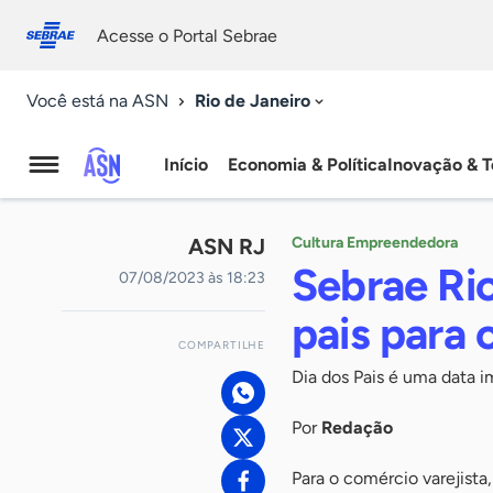
Fale
Acessibilidade
conosco
0
Acesse o Portal Sebrae
9
Rio de Janeiro
Você está na ASN
Início
Economia & Política
Inovação & T
Agência
Sebrae
ASN RJ
Cultura Empreendedora
de
Sebrae Rio
07/08/2023 às 18:23
Notícias
pais para
COMPARTILHE
Dia dos Pais é uma data i
Por
Redação
Para o comércio varejista