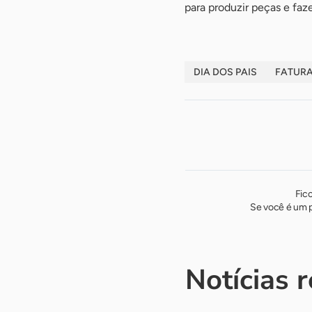
para produzir peças e faz
DIA DOS PAIS
FATUR
Fic
Se você é um p
Notícias 