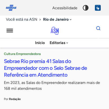
Fale
Acessibilidade
conosco
0
acessibilidade
9
Rio de Janeiro
Você está na ASN
Dados
para
busca
Agência
Início
Editorias
Palavra
Sebrae
chave
de
Cultura Empreendedora
Sebrae Rio premia 41 Salas do
Notícias
Empreendedor com o Selo Sebrae de
Referência em Atendimento
Em 2023, as Salas do Empreendedor realizaram mais de
168 mil atendimentos
Por
Redação