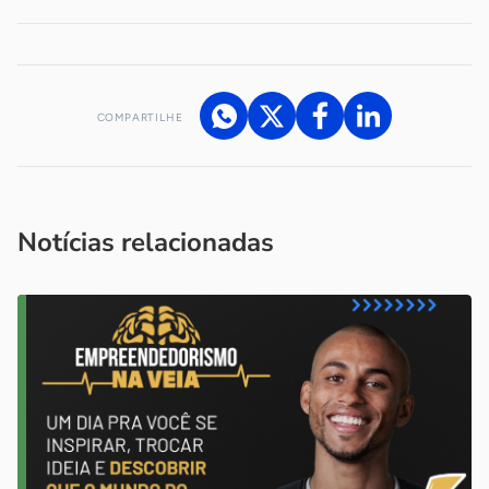
COMPARTILHE
Acesse nossos canais de atendimento
Ficou com alguma dúvida?
.
Se
você é um profissional da imprensa, entre em contato pelo
imprensa@sebrae.com.br
fale com a ASN em cada UF
ou
Notícias relacionadas