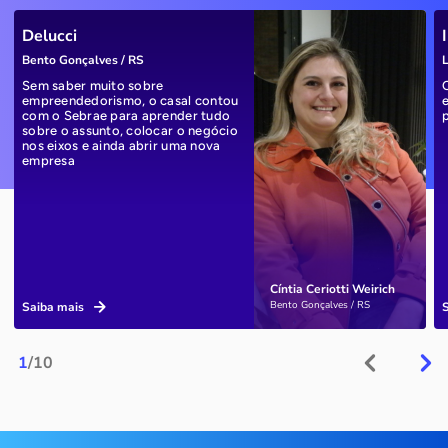
Delucci
Bento Gonçalves / RS
L
Sem saber muito sobre
empreendedorismo, o casal contou
com o Sebrae para aprender tudo
sobre o assunto, colocar o negócio
nos eixos e ainda abrir uma nova
empresa
Cíntia Ceriotti Weirich
Bento Gonçalves / RS
Saiba mais
1
/10