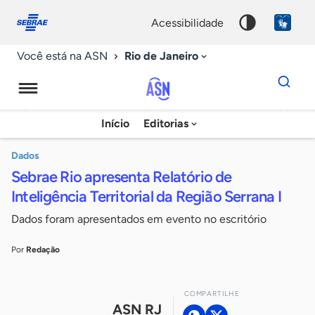
Fale
Acessibilidade
conosco
0
acessibilidade
9
Rio de Janeiro
Você está na ASN
Dados
para
busca
Agência
Início
Editorias
Palavra
Sebrae
chave
de
Dados
Sebrae Rio apresenta Relatório de
Notícias
Inteligência Territorial da Região Serrana I
Dados foram apresentados em evento no escritório
Por
Redação
COMPARTILHE
ASN RJ