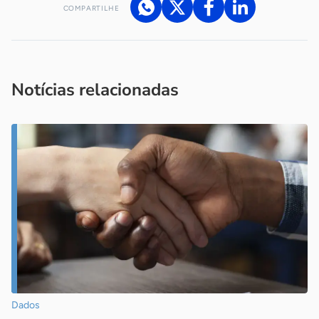
COMPARTILHE
Acesse nossos canais de atendimento
Ficou com alguma dúvida?
.
Se
você é um profissional da imprensa, entre em contato pelo
imprensa@sebrae.com.br
fale com a ASN em cada UF
ou
Notícias relacionadas
Dados