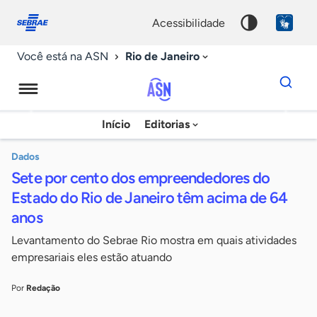
Fale
Acessibilidade
conosco
0
acessibilidade
9
Rio de Janeiro
Você está na ASN
Dados
para
busca
Agência
Início
Editorias
Palavra
Sebrae
chave
de
Dados
Sete por cento dos empreendedores do
Notícias
Estado do Rio de Janeiro têm acima de 64
anos
Levantamento do Sebrae Rio mostra em quais atividades
empresariais eles estão atuando
Por
Redação