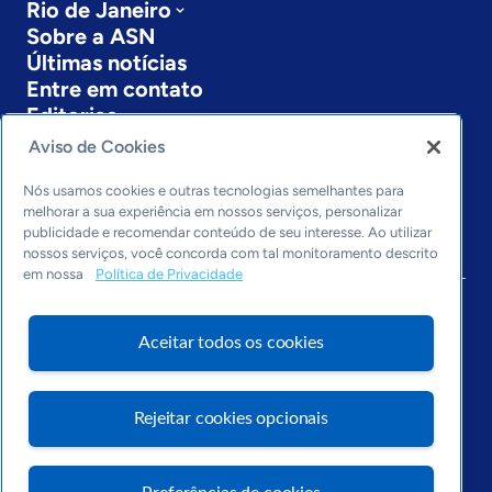
Rio de Janeiro
Sobre a ASN
Últimas notícias
Entre em contato
Editorias
Aviso de Cookies
Economia & Política
Inovação & Tecnologia
Nós usamos cookies e outras tecnologias semelhantes para
Cultura empreendedora
melhorar a sua experiência em nossos serviços, personalizar
publicidade e recomendar conteúdo de seu interesse. Ao utilizar
Dados
nossos serviços, você concorda com tal monitoramento descrito
Arquivo
em nossa
Política de Privacidade
Aceitar todos os cookies
Rejeitar cookies opcionais