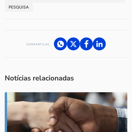
PESQUISA
COMPARTILHE
Acesse nossos canais de atendimento
Ficou com alguma dúvida?
.
Se
você é um profissional da imprensa, entre em contato pelo
imprensa@sebrae.com.br
fale com a ASN em cada UF
ou
Notícias relacionadas