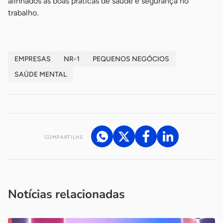
alinhados às boas práticas de saúde e segurança no
trabalho.
EMPRESAS
NR-1
PEQUENOS NEGÓCIOS
SAÚDE MENTAL
COMPARTILHE
Acesse nossos canais de atendimento
Ficou com alguma dúvida?
.
Se
você é um profissional da imprensa, entre em contato pelo
imprensa@sebrae.com.br
fale com a ASN em cada UF
ou
Notícias relacionadas