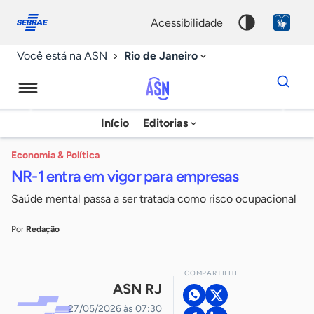
Fale
Acessibilidade
conosco
0
acessibilidade
9
Rio de Janeiro
Você está na ASN
Dados
para
busca
Agência
Início
Editorias
Palavra
Sebrae
chave
de
Economia & Política
NR-1 entra em vigor para empresas
Notícias
Saúde mental passa a ser tratada como risco ocupacional
Por
Redação
COMPARTILHE
ASN RJ
27/05/2026 às 07:30