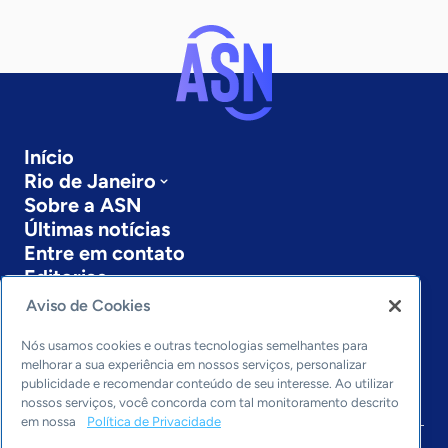
Início
Rio de Janeiro
Sobre a ASN
Últimas notícias
Entre em contato
Editorias
Aviso de Cookies
Economia & Política
Inovação & Tecnologia
Nós usamos cookies e outras tecnologias semelhantes para
Cultura empreendedora
melhorar a sua experiência em nossos serviços, personalizar
publicidade e recomendar conteúdo de seu interesse. Ao utilizar
Dados
nossos serviços, você concorda com tal monitoramento descrito
Arquivo
em nossa
Política de Privacidade