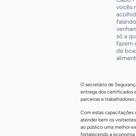
vocês 
acolhid
falando
venham 
só a q
fazem 
de boa
aliment
O secretário de Seguranç
entrega dos certificados 
parceiras e trabalhadores
Com estas capacitações o
atender bem os visitante
ao público uma melhor exp
fortalecendo a economia 