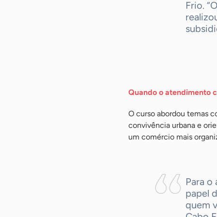
Frio. “
realizo
subsidi
-
Quando o atendimento c
O curso abordou temas co
convivência urbana e ori
um comércio mais organiz
Para o 
papel d
quem vi
Cabo F