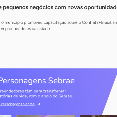
ce pequenos negócios com novas oportunidad
 o município promoveu capacitação sobre o Contrata+Brasil, a
oempreendedores da cidade
Personagens Sebrae
reendedores têm para transformar
stórias de vida, com o apoio do Sebrae.
em Personagens Sebrae