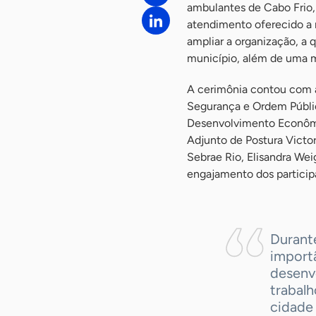
ambulantes de Cabo Frio, 
atendimento oferecido a 
ampliar a organização, a 
município, além de uma m
A cerimônia contou com a 
Segurança e Ordem Públic
Desenvolvimento Econômic
Adjunto de Postura Victor
Sebrae Rio, Elisandra We
engajamento dos particip
Durante
import
desenv
trabal
cidade