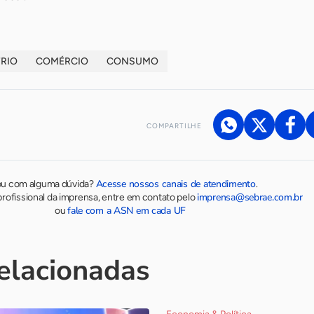
RIO
COMÉRCIO
CONSUMO
COMPARTILHE
Acesse nossos canais de atendimento
ou com alguma dúvida?
.
imprensa@sebrae.com.br
rofissional da imprensa, entre em contato pelo
fale com a ASN em cada UF
ou
relacionadas