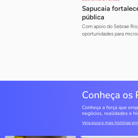
Sapucaia fortale
pública
Com apoio do Sebrae Rio,
oportunidades para micr
Conheça os 
Conheça a força que emp
negócios, realidades e hi
Veja essa e mais histórias 