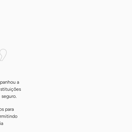
mpanhou a
stituições
 seguro.
os para
rmitindo
ia