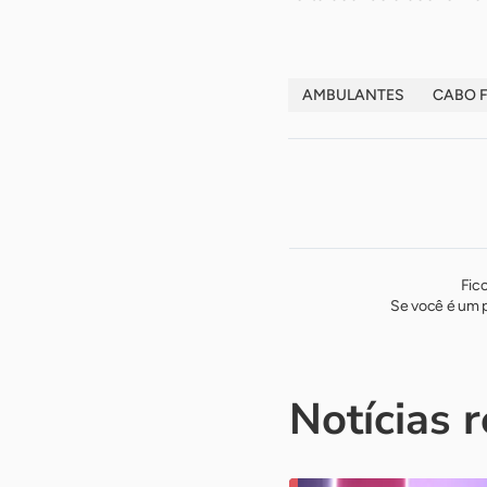
AMBULANTES
CABO F
Fic
Se você é um p
Notícias 