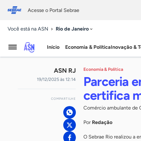
Fale
Acessibilidade
conosco
0
Acesse o Portal Sebrae
9
Rio de Janeiro
Você está na ASN
Início
Economia & Política
Inovação & T
Agência
Sebrae
ASN RJ
Economia & Política
de
Parceria e
19/12/2025 às 12:14
Notícias
certifica 
COMPARTILHE
Comércio ambulante de C
Por
Redação
O Sebrae Rio realizou a e