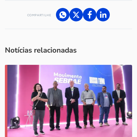
COMPARTILHE
Acesse nossos canais de atendimento
Ficou com alguma dúvida?
.
Se
você é um profissional da imprensa, entre em contato pelo
imprensa@sebrae.com.br
fale com a ASN em cada UF
ou
Notícias relacionadas