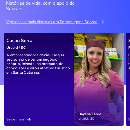
histórias de vida, com o apoio do
Sebrae.
Veja essa e mais histórias em Personagens Sebrae
Cacau Serra
Urubici / SC
R
A empreendedora decidiu seguir
seu sonho de ter um negócio
próprio, investiu no mercado de
chocolates e virou atrativo turístico
em Santa Catarina.
Dayana Fabre
Urubici / SC
Saiba mais