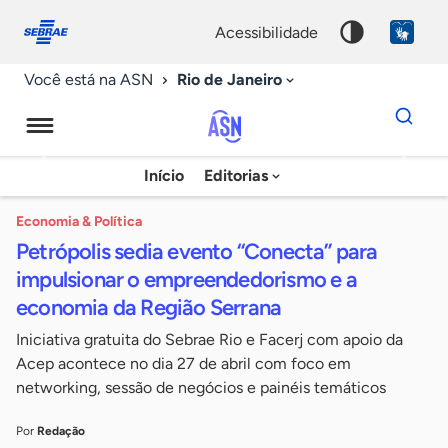
Fale
Acessibilidade
conosco
0
acessibilidade
9
Rio de Janeiro
Você está na ASN
Dados
para
busca
Agência
Início
Editorias
Palavra
Sebrae
chave
de
Economia & Política
Petrópolis sedia evento “Conecta” para
Notícias
impulsionar o empreendedorismo e a
economia da Região Serrana
Iniciativa gratuita do Sebrae Rio e Facerj com apoio da
Acep acontece no dia 27 de abril com foco em
networking, sessão de negócios e painéis temáticos
Por
Redação