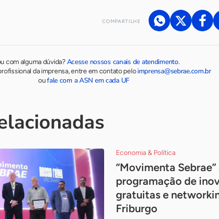
COMPARTILHE
Acesse nossos canais de atendimento
ou com alguma dúvida?
.
imprensa@sebrae.com.br
rofissional da imprensa, entre em contato pelo
fale com a ASN em cada UF
ou
relacionadas
Economia & Política
“Movimenta Sebrae” 
programação de inov
gratuitas e network
Friburgo