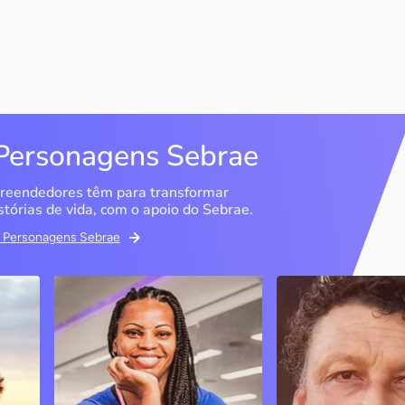
Personagens Sebrae
reendedores têm para transformar
stórias de vida, com o apoio do Sebrae.
em Personagens Sebrae
Studio Olimpic Shape
DG Distribuido
Água Mineral
São Paulo / SP
Marília / SP
PJ
A ex-atleta olímpica e
empresária diz que o Sebrae
Entenda como o Se
foi fundamental para que ela
ajudou a consolidar
conseguisse tirar a ideia do
negócio, que cres