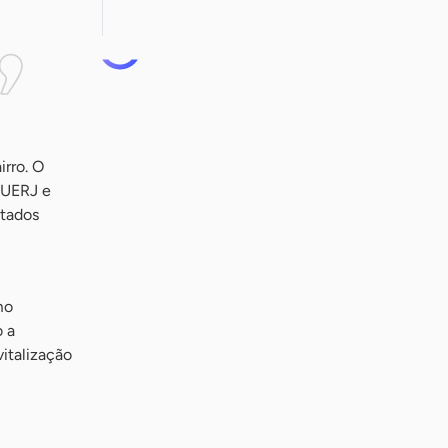
irro. O
 UERJ e
ltados
mo
o a
vitalização