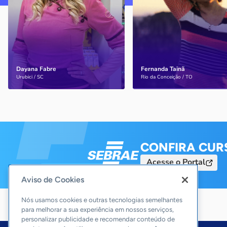
virou atrativo turístico em
segmento das Serras Ger
Santa Catarina.
(TO)
Dayana Fabre
Fernanda Tainã
Saiba mais
Saiba mais
Urubici / SC
Rio da Conceição / TO
CONFIRA CUR
Acesse o Portal
Aviso de Cookies
Nós usamos cookies e outras tecnologias semelhantes
para melhorar a sua experiência em nossos serviços,
personalizar publicidade e recomendar conteúdo de