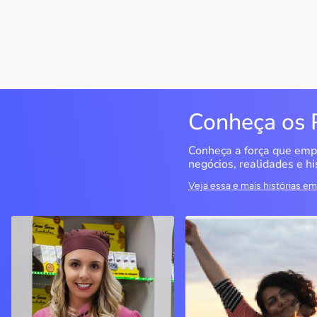
Conheça os 
Conheça a força que emp
negócios, realidades e hi
Veja essa e mais histórias 
Cacau Serra
Seriema Ecoturismo
Urubici / SC
Rio da Conceição / TO
A empreendedora decidiu
O objetivo era ter um CN
seguir seu sonho de ter um
para fazer cursos, mas o
negócio próprio, investiu no
negócio se tornou a
mercado de chocolates e
principal empresa do