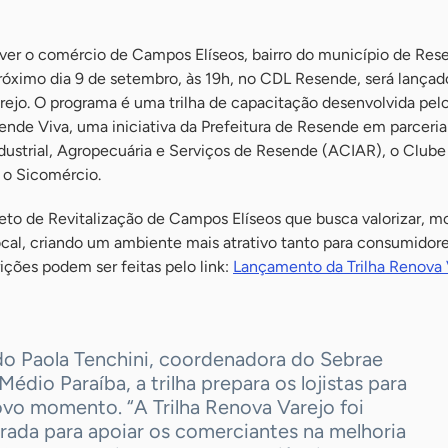
er o comércio de Campos Elíseos, bairro do município de Rese
próximo dia 9 de setembro, às 19h, no CDL Resende, será lançad
rejo. O programa é uma trilha de capacitação desenvolvida pel
ende Viva, uma iniciativa da Prefeitura de Resende em parceri
dustrial, Agropecuária e Serviços de Resende (ACIAR), o Clube
e o Sicomércio.
eto de Revitalização de Campos Elíseos que busca valorizar, m
ocal, criando um ambiente mais atrativo tanto para consumidor
rições podem ser feitas pelo link:
Lançamento da Trilha Renova 
o Paola Tenchini, coordenadora do Sebrae
Médio Paraíba, a trilha prepara os lojistas para
ovo momento. “A Trilha Renova Varejo foi
rada para apoiar os comerciantes na melhoria