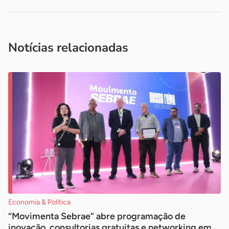
Acesse nossos canais de atendimento
Ficou com alguma dúvida?
.
Se
você é um profissional da imprensa, entre em contato pelo
imprensa@sebrae.com.br
fale com a ASN em cada UF
ou
Notícias relacionadas
Economia & Política
“Movimenta Sebrae” abre programação de
inovação, consultorias gratuitas e networking em