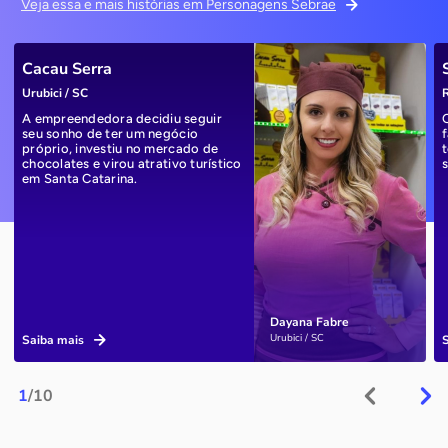
Veja essa e mais histórias em Personagens Sebrae
Cacau Serra
Urubici / SC
R
A empreendedora decidiu seguir
seu sonho de ter um negócio
próprio, investiu no mercado de
chocolates e virou atrativo turístico
em Santa Catarina.
Dayana Fabre
Urubici / SC
Saiba mais
1
/10