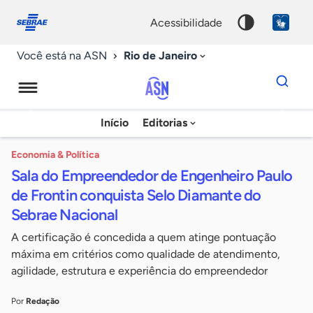
Fale
Acessibilidade
conosco
0
acessibilidade
9
Rio de Janeiro
Você está na ASN
Dados
para
busca
Agência
Início
Editorias
Palavra
Sebrae
chave
de
Economia & Política
Sala do Empreendedor de Engenheiro Paulo
Notícias
de Frontin conquista Selo Diamante do
Sebrae Nacional
A certificação é concedida a quem atinge pontuação
máxima em critérios como qualidade de atendimento,
agilidade, estrutura e experiência do empreendedor
Por
Redação