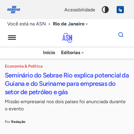
Fale
Acessibilidade
conosco
0
acessibilidade
9
Rio de Janeiro
Você está na ASN
Dados
para
busca
Agência
Início
Editorias
Palavra
Sebrae
chave
de
Economia & Política
Seminário do Sebrae Rio explica potencial da
Notícias
Guiana e do Suriname para empresas do
setor de petróleo e gás
Missão empresarial nos dois países foi anunciada durante
o evento
Por
Redação