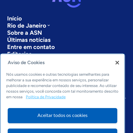
Início
Rio de Janeiro
Sobre a ASN
Últimas notícias
Entre em contato
Editorias
Aviso de Cookies
Economia & Política
Inovação & Tecnologia
Nós usamos cookies e outras tecnologias semelhantes para
Cultura empreendedora
melhorar a sua experiência em nossos serviços, personalizar
publicidade e recomendar conteúdo de seu interesse. Ao utilizar
Dados
nossos serviços, você concorda com tal monitoramento descrito
Arquivo
em nossa
Política de Privacidade
Aceitar todos os cookies