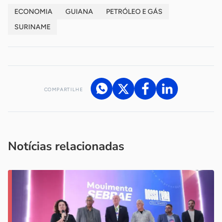
ECONOMIA
GUIANA
PETRÓLEO E GÁS
SURINAME
COMPARTILHE
Acesse nossos canais de atendimento
Ficou com alguma dúvida?
.
Se
você é um profissional da imprensa, entre em contato pelo
imprensa@sebrae.com.br
fale com a ASN em cada UF
ou
Notícias relacionadas