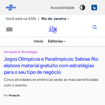
Fale
Acessibilidade
conosco
0
acessibilidade
9
Rio de Janeiro
Você está na ASN
Dados
para
busca
Agência
Início
Editorias
Palavra
Sebrae
chave
de
Inovação & Tecnologia
Jogos Olímpicos e Paralímpicos: Sebrae Rio
Notícias
elabora material gratuito com estratégias
para o seu tipo de negócio
Cinco atividades econômicas serão as mais beneficiadas
com o evento
Por
Redação