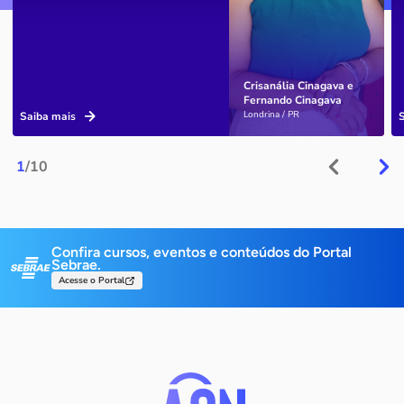
Crisanália Cinagava e
Fernando Cinagava
Londrina / PR
Saiba mais
1
/10
Confira cursos, eventos e conteúdos do Portal
Sebrae.
Acesse o Portal