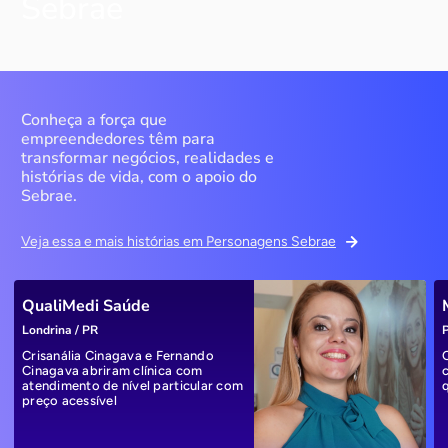
Sebrae
Conheça a força que
empreendedores têm para
transformar negócios, realidades e
histórias de vida, com o apoio do
Sebrae.
Veja essa e mais histórias em Personagens Sebrae
QualiMedi Saúde
Londrina / PR
P
Crisanália Cinagava e Fernando
Cinagava abriram clínica com
atendimento de nível particular com
preço acessível