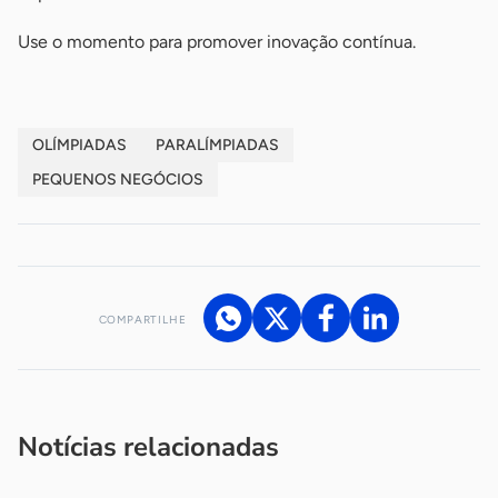
Use o momento para promover inovação contínua.
OLÍMPIADAS
PARALÍMPIADAS
PEQUENOS NEGÓCIOS
COMPARTILHE
Acesse nossos canais de atendimento
Ficou com alguma dúvida?
.
Se
você é um profissional da imprensa, entre em contato pelo
imprensa@sebrae.com.br
fale com a ASN em cada UF
ou
Notícias relacionadas