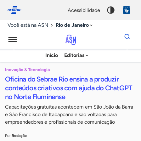
Fale
Acessibilidade
conosco
0
acessibilidade
9
Rio de Janeiro
Você está na ASN
Dados
para
busca
Agência
Início
Editorias
Palavra
Sebrae
chave
de
Inovação & Tecnologia
Oficina do Sebrae Rio ensina a produzir
Notícias
conteúdos criativos com ajuda do ChatGPT
no Norte Fluminense
Capacitações gratuitas acontecem em São João da Barra
e São Francisco de Itabapoana e são voltadas para
empreendedores e profissionais de comunicação
Por
Redação