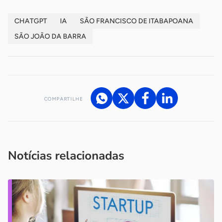
CHATGPT
IA
SÃO FRANCISCO DE ITABAPOANA
SÃO JOÃO DA BARRA
COMPARTILHE
Acesse nossos canais de atendimento
Ficou com alguma dúvida?
.
Se
você é um profissional da imprensa, entre em contato pelo
imprensa@sebrae.com.br
fale com a ASN em cada UF
ou
Notícias relacionadas