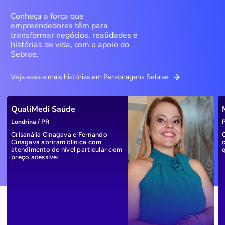
Conheça a força que
empreendedores têm para
transformar negócios, realidades e
histórias de vida, com o apoio do
Sebrae.
Veja essa e mais histórias em Personagens Sebrae
QualiMedi Saúde
Londrina / PR
P
Crisanália Cinagava e Fernando
Cinagava abriram clínica com
atendimento de nível particular com
preço acessível