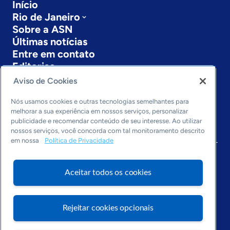
Início
Rio de Janeiro
Sobre a ASN
Últimas notícias
Entre em contato
Editorias
Aviso de Cookies
Economia & Política
Inovação & Tecnologia
Nós usamos cookies e outras tecnologias semelhantes para
Cultura empreendedora
melhorar a sua experiência em nossos serviços, personalizar
publicidade e recomendar conteúdo de seu interesse. Ao utilizar
Dados
nossos serviços, você concorda com tal monitoramento descrito
Arquivo
em nossa
Política de Privacidade
Aceitar todos os cookies
Rejeitar cookies opcionais