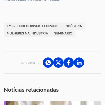
EMPREENDEDORISMO FEMININO
INDÚSTRIA
MULHERES NA INDÚSTRIA
SEMINÁRIO
COMPARTILHE
Acesse nossos canais de atendimento
Ficou com alguma dúvida?
.
Se
você é um profissional da imprensa, entre em contato pelo
imprensa@sebrae.com.br
fale com a ASN em cada UF
ou
Notícias relacionadas