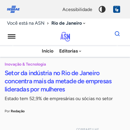
Fale
Acessibilidade
conosco
0
acessibilidade
9
Rio de Janeiro
Você está na ASN
Dados
para
busca
Agência
Início
Editorias
Palavra
Sebrae
chave
de
Inovação & Tecnologia
Setor da indústria no Rio de Janeiro
Notícias
concentra mais da metade de empresas
lideradas por mulheres
Estado tem 52,9% de empresárias ou sócias no setor
Por
Redação
COMPARTILHE