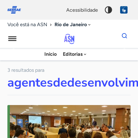
Fale
Acessibilidade
conosco
0
acessibilidade
9
Rio de Janeiro
Você está na ASN
Dados
para
busca
Agência
Início
Editorias
Palavra
Sebrae
chave
de
3 resultados para
agentesdedesenvolvi
Notícias