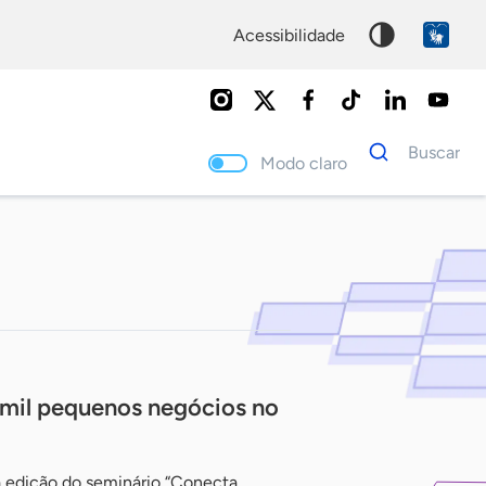
acessibilidade
Dados
Buscar
para
Modo claro
busca
Palavra
chave
 mil pequenos negócios no
 edição do seminário “Conecta