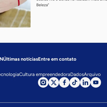
Beleza”
SN
Últimas notícias
Entre em contato
ecnologia
Cultura empreendedora
Dados
Arquivo