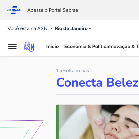
Fale
Acessibilidade
conosco
0
Acesse o Portal Sebrae
9
Rio de Janeiro
Você está na ASN
Início
Economia & Política
Inovação & T
Agência
Sebrae
1 resultado para
de
Conecta Belez
Notícias