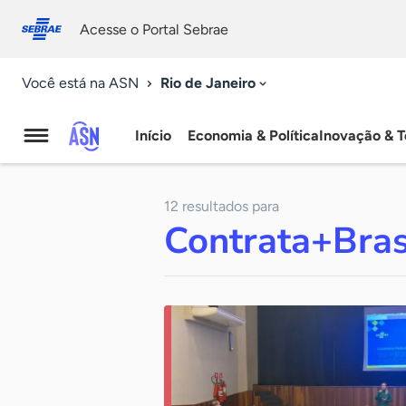
Fale
Acessibilidade
conosco
0
Acesse o Portal Sebrae
9
Rio de Janeiro
Você está na ASN
Início
Economia & Política
Inovação & T
Agência
Sebrae
12 resultados para
de
Contrata+Bras
Notícias