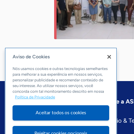
Aviso de Cookies
Nós usamos cookies e outras tecnologias semelhantes
para melhorar a sua experiência em nossos serviços,
personalizar publicidade e recomendar conteúdo de
seu interesse. Ao utilizar nossos serviços, você
concorda com tal monitoramento descrito em nossa
Política de Privacidade
Início
Rio de Janeiro
Sobre a A
Editorias
Aceitar todos os cookies
Economia & Política
Inovação & T
Visite o Portal Sebrae
Rejeitar cookies opcionais