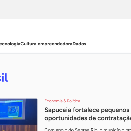
ecnologia
Cultura empreendedora
Dados
il
Economia & Política
Sapucaia fortalece pequenos
oportunidades de contrataçã
Com apoio do Sebrae Rio, o município p