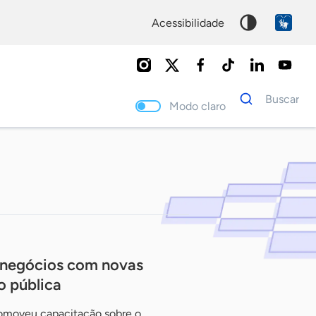
acessibilidade
Dados
Buscar
para
Modo claro
busca
Palavra
chave
 negócios com novas
o pública
romoveu capacitação sobre o