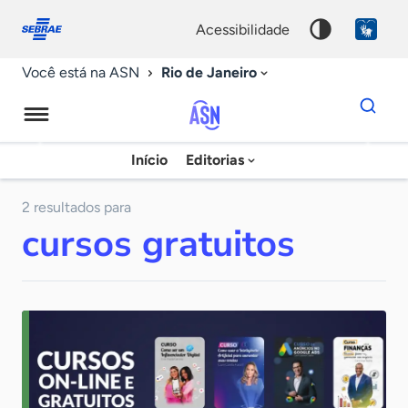
Fale
Acessibilidade
conosco
0
acessibilidade
9
Rio de Janeiro
Você está na ASN
Dados
para
busca
Agência
Início
Editorias
Palavra
Sebrae
chave
de
2 resultados para
cursos gratuitos
Notícias