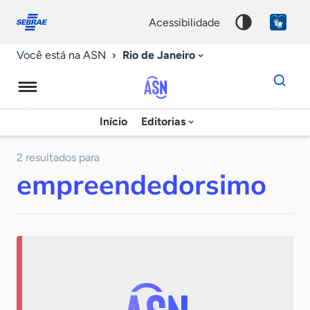
Fale
Acessibilidade
conosco
0
acessibilidade
9
Rio de Janeiro
Você está na ASN
Dados
para
busca
Agência
Início
Editorias
Palavra
Sebrae
chave
de
2 resultados para
empreendedorsimo
Notícias