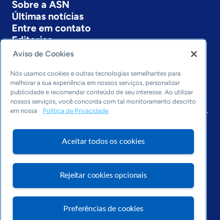
Sobre a ASN
Últimas notícias
Entre em contato
Editorias
Aviso de Cookies
Economia & Política
Inovação & Tecnologia
Nós usamos cookies e outras tecnologias semelhantes para
Cultura empreendedora
melhorar a sua experiência em nossos serviços, personalizar
publicidade e recomendar conteúdo de seu interesse. Ao utilizar
Dados
nossos serviços, você concorda com tal monitoramento descrito
Arquivo
em nossa
Política de Privacidade
Aceitar todos os cookies
Rejeitar cookies opcionais
Preferências de cookies
Visite o Portal Sebrae