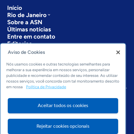
Início
Rio de Janeiro
Sobre a ASN
Últimas notícias
Entre em contato
Editorias
Aviso de Cookies
Economia & Política
Inovação & Tecnologia
Nós usamos cookies e outras tecnologias semelhantes para
Cultura empreendedora
melhorar a sua experiência em nossos serviços, personalizar
publicidade e recomendar conteúdo de seu interesse. Ao utilizar
Dados
nossos serviços, você concorda com tal monitoramento descrito
Arquivo
em nossa
Política de Privacidade
Aceitar todos os cookies
Rejeitar cookies opcionais