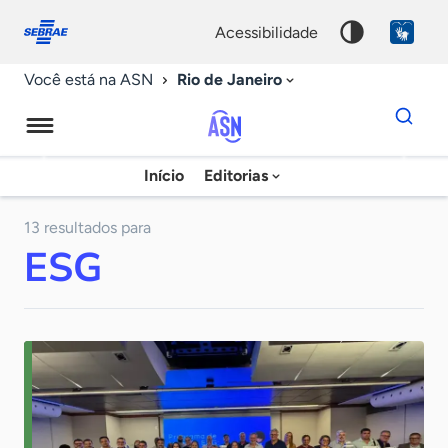
Fale
Acessibilidade
conosco
0
acessibilidade
9
Rio de Janeiro
Você está na ASN
Dados
para
busca
Agência
Início
Editorias
Palavra
Sebrae
chave
de
13 resultados para
ESG
Notícias