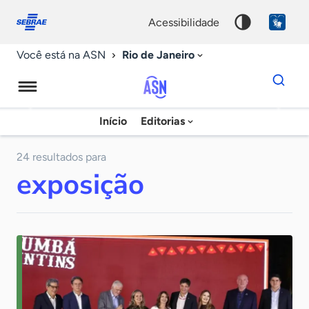
Fale
Acessibilidade
conosco
0
acessibilidade
9
Rio de Janeiro
Você está na ASN
Dados
para
busca
Agência
Início
Editorias
Palavra
Sebrae
chave
de
24 resultados para
exposição
Notícias