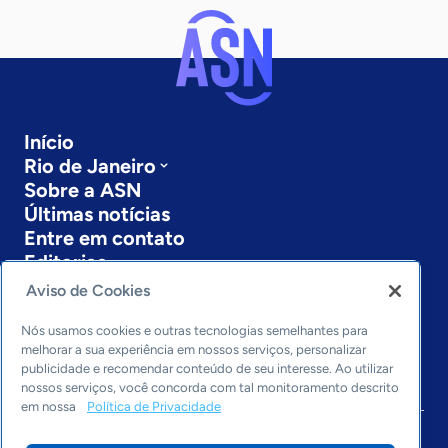
Início
Rio de Janeiro
Sobre a ASN
Últimas notícias
Entre em contato
Editorias
Aviso de Cookies
Economia & Política
Inovação & Tecnologia
Nós usamos cookies e outras tecnologias semelhantes para
Cultura empreendedora
melhorar a sua experiência em nossos serviços, personalizar
publicidade e recomendar conteúdo de seu interesse. Ao utilizar
Dados
nossos serviços, você concorda com tal monitoramento descrito
Arquivo
em nossa
Política de Privacidade