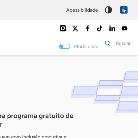
acessibilidade
Dados
Buscar
para
Modo claro
busca
Palavra
chave
ara programa gratuito de
r
tuam com inclusão produtiva e