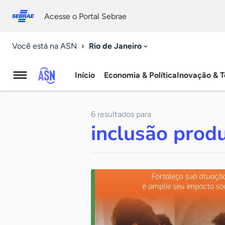
Fale
Acessibilidade
conosco
0
Acesse o Portal Sebrae
9
Rio de Janeiro
Você está na ASN
Início
Economia & Política
Inovação & T
Agência
Sebrae
6 resultados para
de
inclusão produ
Notícias