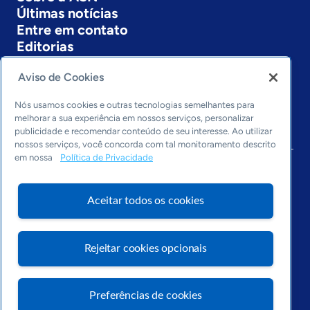
Últimas notícias
Entre em contato
Editorias
Economia & Política
Aviso de Cookies
Inovação & Tecnologia
Cultura empreendedora
Nós usamos cookies e outras tecnologias semelhantes para
melhorar a sua experiência em nossos serviços, personalizar
Dados
publicidade e recomendar conteúdo de seu interesse. Ao utilizar
Arquivo
nossos serviços, você concorda com tal monitoramento descrito
em nossa
Política de Privacidade
Aceitar todos os cookies
Rejeitar cookies opcionais
Visite o Portal Sebrae
Preferências de cookies