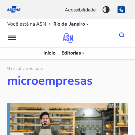
Fale
Acessibilidade
conosco
0
acessibilidade
9
Rio de Janeiro
Você está na ASN
Dados
para
busca
Agência
Início
Editorias
Palavra
Sebrae
chave
de
9 resultados para
microempresas
Notícias