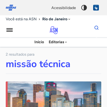
Fale
Acessibilidade
conosco
0
acessibilidade
9
Rio de Janeiro
Você está na ASN
Dados
para
busca
Agência
Início
Editorias
Palavra
Sebrae
chave
de
2 resultados para
missão técnica
Notícias