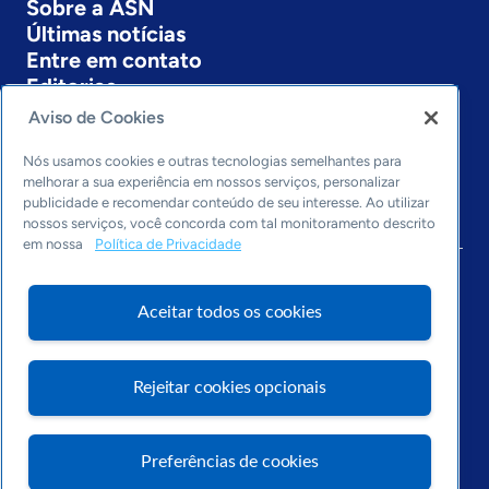
Sobre a ASN
Últimas notícias
Entre em contato
Editorias
Aviso de Cookies
Economia & Política
Inovação & Tecnologia
Nós usamos cookies e outras tecnologias semelhantes para
Cultura empreendedora
melhorar a sua experiência em nossos serviços, personalizar
publicidade e recomendar conteúdo de seu interesse. Ao utilizar
Dados
nossos serviços, você concorda com tal monitoramento descrito
Arquivo
em nossa
Política de Privacidade
Aceitar todos os cookies
Rejeitar cookies opcionais
Preferências de cookies
Visite o Portal Sebrae