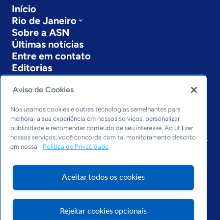
Início
Rio de Janeiro
Sobre a ASN
Últimas notícias
Entre em contato
Editorias
Economia & Política
Aviso de Cookies
Inovação & Tecnologia
Cultura empreendedora
Nós usamos cookies e outras tecnologias semelhantes para
melhorar a sua experiência em nossos serviços, personalizar
Dados
publicidade e recomendar conteúdo de seu interesse. Ao utilizar
Arquivo
nossos serviços, você concorda com tal monitoramento descrito
em nossa
Política de Privacidade
Aceitar todos os cookies
Rejeitar cookies opcionais