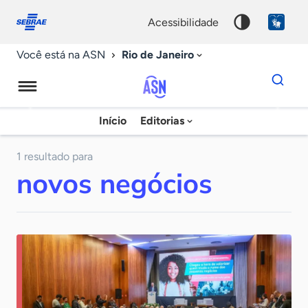
Fale
Acessibilidade
conosco
0
acessibilidade
9
Rio de Janeiro
Você está na ASN
Dados
para
busca
Agência
Início
Editorias
Palavra
Sebrae
chave
de
1 resultado para
novos negócios
Notícias