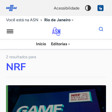
Fale
Acessibilidade
conosco
0
acessibilidade
9
Rio de Janeiro
Você está na ASN
Dados
para
busca
Agência
Início
Editorias
Palavra
Sebrae
chave
de
2 resultados para
NRF
Notícias