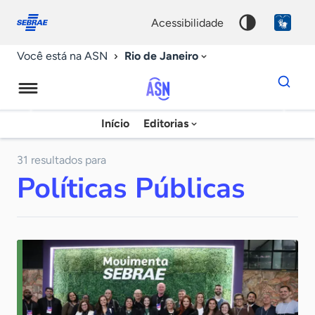
Fale
Acessibilidade
conosco
0
acessibilidade
9
Rio de Janeiro
Você está na ASN
Dados
para
busca
Agência
Início
Editorias
Palavra
Sebrae
chave
de
31 resultados para
Políticas Públicas
Notícias