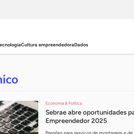
ecnologia
Cultura empreendedora
Dados
nico
Economia & Política
Sebrae abre oportunidades pa
Empreendedor 2025
Pregões para serviços de montagem e de