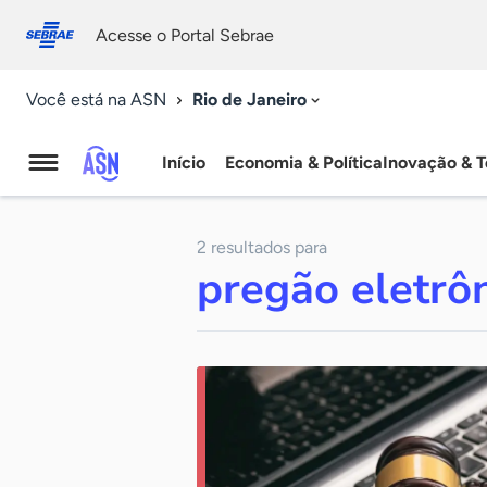
Fale
Acessibilidade
conosco
0
Acesse o Portal Sebrae
9
Rio de Janeiro
Você está na ASN
Início
Economia & Política
Inovação & T
Agência
Sebrae
2 resultados para
de
pregão eletrô
Notícias