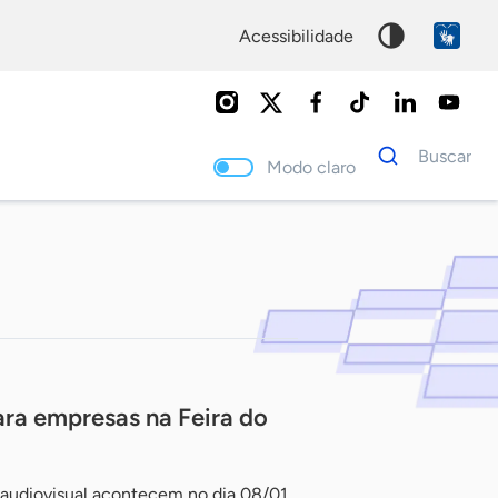
acessibilidade
Dados
Buscar
para
Modo claro
busca
Palavra
chave
ra empresas na Feira do
 audiovisual acontecem no dia 08/01