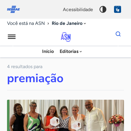
Fale
Acessibilidade
conosco
0
acessibilidade
9
Rio de Janeiro
Você está na ASN
Dados
para
busca
Agência
Início
Editorias
Palavra
Sebrae
chave
de
4 resultados para
premiação
Notícias