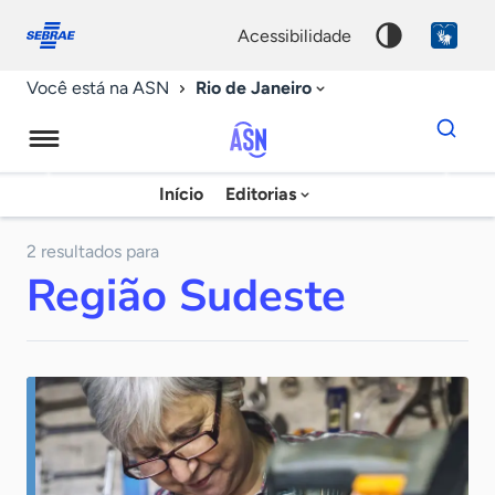
Fale
Acessibilidade
conosco
0
acessibilidade
9
Rio de Janeiro
Você está na ASN
Dados
para
busca
Agência
Início
Editorias
Palavra
Sebrae
chave
de
2 resultados para
Região Sudeste
Notícias