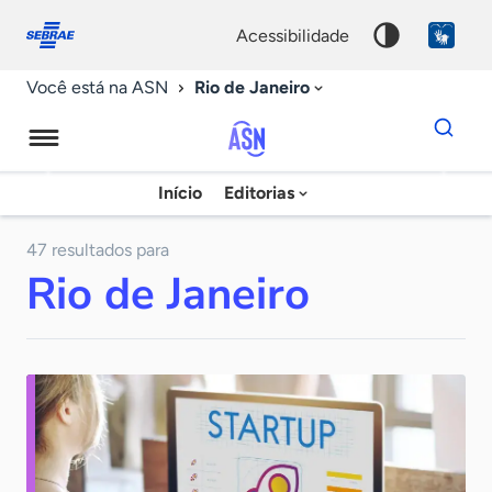
Fale
Acessibilidade
conosco
0
acessibilidade
9
Rio de Janeiro
Você está na ASN
Dados
para
busca
Agência
Início
Editorias
Palavra
Sebrae
chave
de
47 resultados para
Rio de Janeiro
Notícias