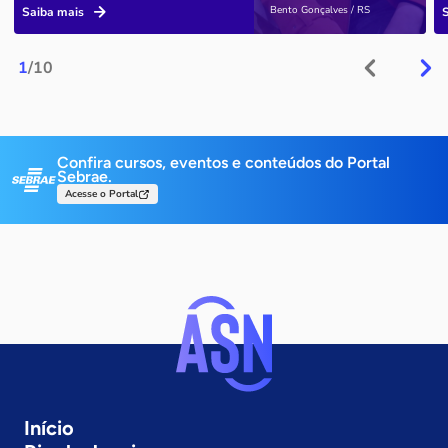
Bento Gonçalves / RS
Saiba mais
1
/10
Confira cursos, eventos e conteúdos do Portal
Sebrae.
Acesse o Portal
Início