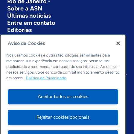
Rio de Janeiro
Sobre a ASN
Últimas notícias
Entre em contato
Editorias
Economia & Política
Aviso de Cookies
Inovação & Tecnologia
Cultura empreendedora
Nós usamos cookies e outras tecnologias semelhantes para
melhorar a sua experiência em nossos serviços, personalizar
Dados
publicidade e recomendar conteúdo de seu interesse. Ao utilizar
Arquivo
nossos serviços, você concorda com tal monitoramento descrito
em nossa
Política de Privacidade
Aceitar todos os cookies
Rejeitar cookies opcionais