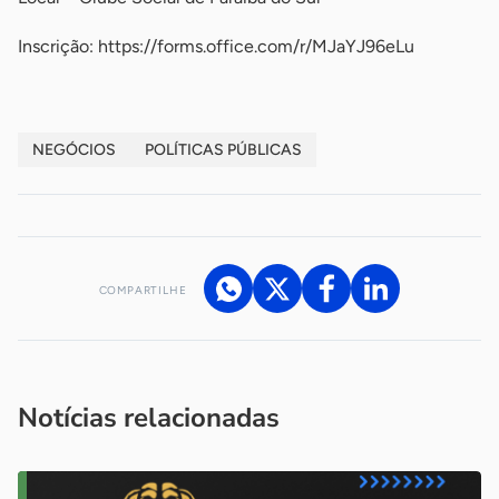
Inscrição: https://forms.office.com/r/MJaYJ96eLu
NEGÓCIOS
POLÍTICAS PÚBLICAS
COMPARTILHE
Acesse nossos canais de atendimento
Ficou com alguma dúvida?
.
Se
você é um profissional da imprensa, entre em contato pelo
imprensa@sebrae.com.br
fale com a ASN em cada UF
ou
Notícias relacionadas