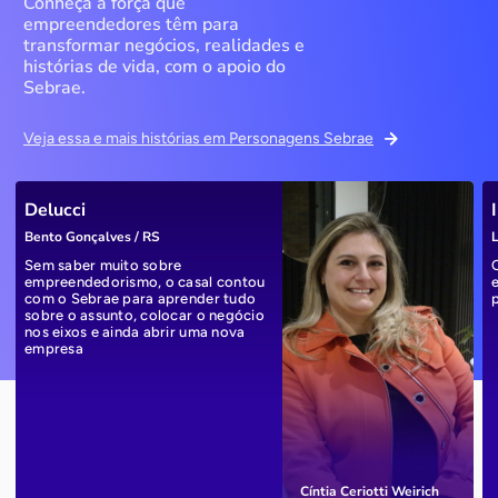
Conheça a força que
empreendedores têm para
transformar negócios, realidades e
histórias de vida, com o apoio do
Sebrae.
Veja essa e mais histórias em Personagens Sebrae
Delucci
Bento Gonçalves / RS
L
Sem saber muito sobre
empreendedorismo, o casal contou
com o Sebrae para aprender tudo
sobre o assunto, colocar o negócio
nos eixos e ainda abrir uma nova
empresa
Cíntia Ceriotti Weirich