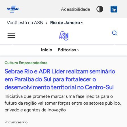
Fale
Acessibilidade
conosco
0
acessibilidade
9
Rio de Janeiro
Você está na ASN
Dados
para
busca
Agência
Início
Editorias
Palavra
Sebrae
chave
de
Cultura Empreendedora
Sebrae Rio e ADR Líder realizam seminário
Notícias
em Paraíba do Sul para fortalecer o
desenvolvimento territorial no Centro-Sul
Iniciativa que promete marcar uma fase inédita para o
futuro da região vai somar forças entre os setores público,
privado e agentes de inovação
Por
Sebrae Rio