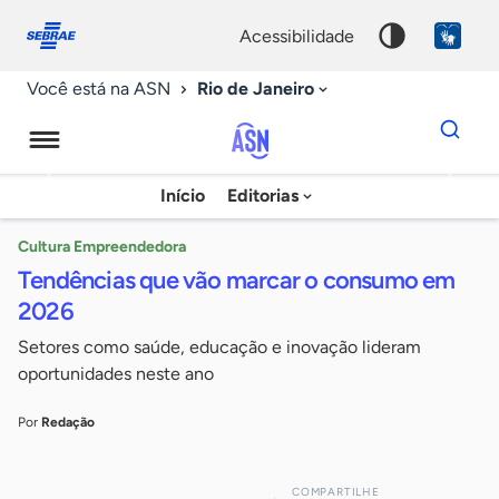
Fale
Acessibilidade
conosco
0
acessibilidade
9
Rio de Janeiro
Você está na ASN
Dados
para
busca
Agência
Início
Editorias
Palavra
Sebrae
chave
de
Cultura Empreendedora
Tendências que vão marcar o consumo em
Notícias
2026
Setores como saúde, educação e inovação lideram
oportunidades neste ano
Por
Redação
COMPARTILHE