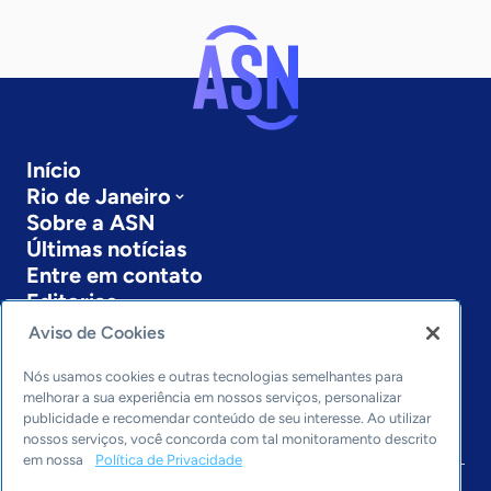
Início
Rio de Janeiro
Sobre a ASN
Últimas notícias
Entre em contato
Editorias
Aviso de Cookies
Economia & Política
Inovação & Tecnologia
Nós usamos cookies e outras tecnologias semelhantes para
Cultura empreendedora
melhorar a sua experiência em nossos serviços, personalizar
publicidade e recomendar conteúdo de seu interesse. Ao utilizar
Dados
nossos serviços, você concorda com tal monitoramento descrito
Arquivo
em nossa
Política de Privacidade