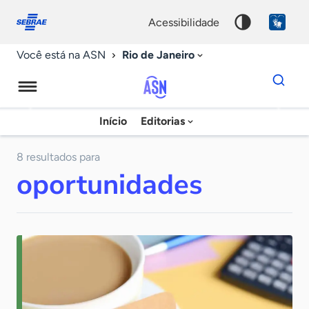
Fale
Acessibilidade
conosco
0
acessibilidade
9
Rio de Janeiro
Você está na ASN
Dados
para
busca
Agência
Início
Editorias
Palavra
Sebrae
chave
de
8 resultados para
oportunidades
Notícias